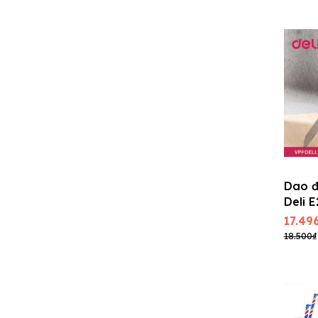
Dao đ
Deli 
độ)
17.49
18.500₫