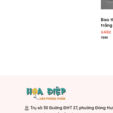
Bao t
trắng
cm
648₫
713₫
Trụ sở: 30 Đường ĐHT 27, phường Đông H