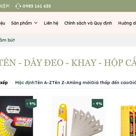
IỆP!
0983 161 635
iệu
Sản phẩm
Liên hệ
Chính sách và Quy định
Hướng d
cắm bút
ÊN - DÂY ĐEO - KHAY - HỘP 
xếp
Mặc định
Tên A-Z
Tên Z-A
Hàng mới
Giá thấp đến cao
Gi
- 9%
- 9%