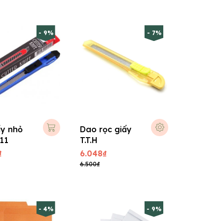
- 9%
- 7%
y nhỏ
Dao rọc giấy
11
T.T.H
₫
6.048₫
6.500₫
- 4%
- 9%