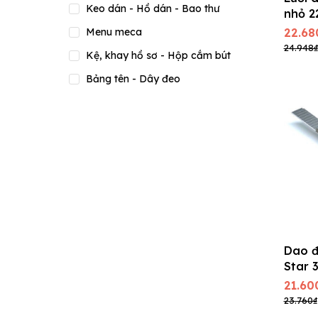
Keo dán - Hồ dán - Bao thư
nhỏ 2
9mm (
22.68
Menu meca
24.948₫
Kệ, khay hồ sơ - Hộp cắm bút
Bảng tên - Dây đeo
Dao đ
Star 
êm ta
21.60
23.760₫