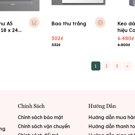
hư A5
Bao thư trắng
Keo dá
 18 x 24
hiệu C
20ml -
302₫
6.480₫
332₫
6.800₫
1
2
3
»
Chính Sách
Hướng Dẫn
Chính sách bảo mật
Hướng dẫn mua hà
Chính sách vận chuyển
Hướng dẫn thanh t
ưng