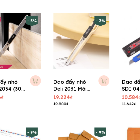
- 5%
- 3%
ẩy nhỏ
Dao đẩy nhỏ
Dao đẩ
E2034 (30
Deli 2031 Mới
SDI 04
(Ko lưỡi phụ)
6₫
19.224₫
10.584
19.800₫
11.642₫
- 9%
- 9%