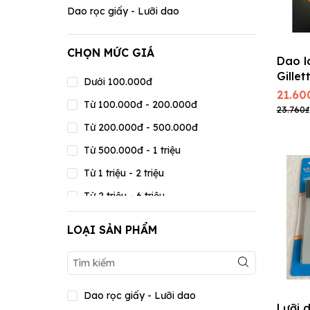
Dao rọc giấy - Lưỡi dao
CHỌN MỨC GIÁ
Dao 
Gillet
Dưới 100.000đ
Plati
21.60
Từ 100.000đ - 200.000đ
lưỡi +
23.760₫
Từ 200.000đ - 500.000đ
Từ 500.000đ - 1 triệu
Từ 1 triệu - 2 triệu
Từ 2 triệu - 6 triệu
Từ 6 triệu - 15 triệu
LOẠI SẢN PHẨM
Từ 15 triệu - 20 triệu
Trên 20 triệu
Dao rọc giấy - Lưỡi dao
Lưỡi 