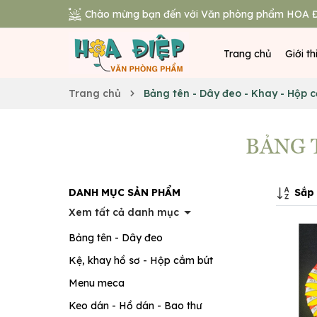
Chào mừng bạn đến với Văn phòng phẩm HOA Đ
Trang chủ
Giới th
Trang chủ
Bảng tên - Dây đeo - Khay - Hộp 
BẢNG T
Sắp 
DANH MỤC SẢN PHẨM
Xem tất cả danh mục
Bảng tên - Dây đeo
Kệ, khay hồ sơ - Hộp cắm bút
Menu meca
Keo dán - Hồ dán - Bao thư