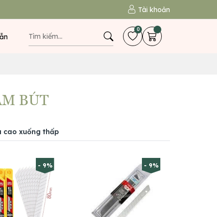
Tài khoản
0
ẫn
CẮM BÚT
á cao xuống thấp
- 9%
- 9%