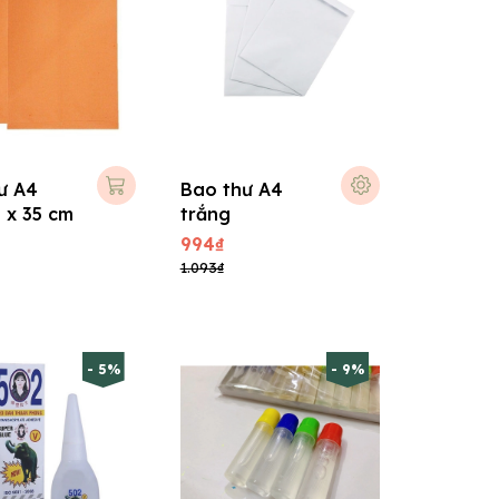
ư A4
Bao thư A4
 x 35 cm
trắng
994₫
1.093₫
- 5%
- 9%