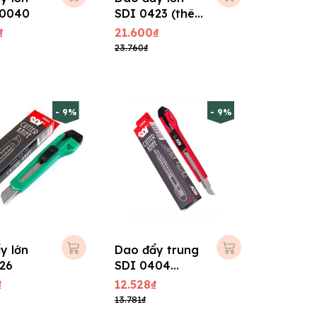
10040
SDI 0423 (thêm
2 lưỡi)
₫
21.600₫
23.760₫
- 9%
- 9%
y lớn
Dao đẩy trung
26
SDI 0404
(thêm 2 lưỡi)
₫
12.528₫
13.781₫