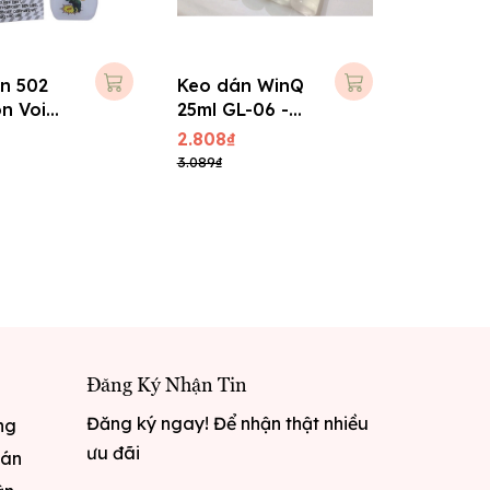
n 502
Keo dán WinQ
on Voi
25ml GL-06 -
 TPH.004
Đầu lưới
2.808₫
3.089₫
Đăng Ký Nhận Tin
Đăng ký ngay! Để nhận thật nhiều
ng
ưu đãi
oán