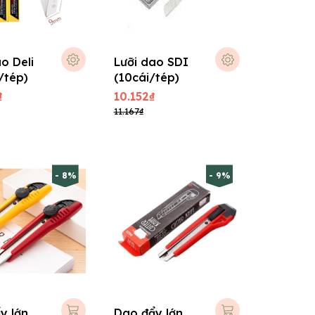
o Deli
Lưỡi dao SDI
/tép)
(10cái/tép)
₫
10.152₫
11.167₫
- 8%
- 9%
y lớn
Dao đẩy lớn