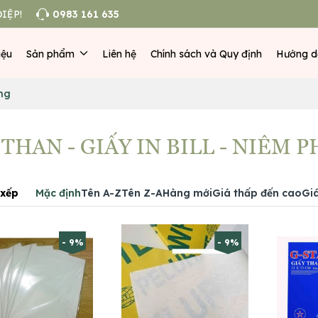
IỆP!
0983 161 635
iệu
Sản phẩm
Liên hệ
Chính sách và Quy định
Hướng d
ong
 THAN - GIẤY IN BILL - NIÊM 
xếp
Mặc định
Tên A-Z
Tên Z-A
Hàng mới
Giá thấp đến cao
Gi
- 9%
- 9%