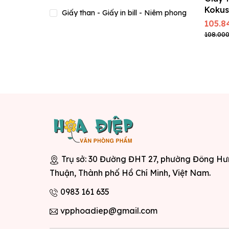
Kokus
Giấy than - Giấy in bill - Niêm phong
Lan
105.8
108.000
Trụ sở: 30 Đường ĐHT 27, phường Đông H
Thuận, Thành phố Hồ Chí Minh, Việt Nam.
0983 161 635
vpphoadiep@gmail.com