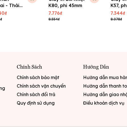
ai - Thái
K80, phi 45mm
K57, p
40₫
7.776₫
7.344₫
₫
8.554₫
8.078₫
Chính Sách
Hướng Dẫn
Chính sách bảo mật
Hướng dẫn mua hà
Chính sách vận chuyển
Hướng dẫn thanh t
ưng
Chính sách đổi trả
Hướng dẫn giao nh
Quy định sử dụng
Điều khoản dịch vụ