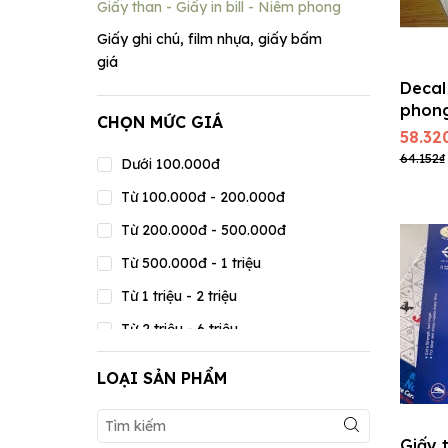
Giấy than - Giấy in bill - Niêm phong
Giấy ghi chú, film nhựa, giấy bấm
giá
Decal
phon
CHỌN MỨC GIÁ
58.32
64.152₫
Dưới 100.000đ
Từ 100.000đ - 200.000đ
Từ 200.000đ - 500.000đ
Từ 500.000đ - 1 triệu
Từ 1 triệu - 2 triệu
Từ 2 triệu - 6 triệu
Từ 6 triệu - 15 triệu
LOẠI SẢN PHẨM
Từ 15 triệu - 20 triệu
Trên 20 triệu
Giấy 