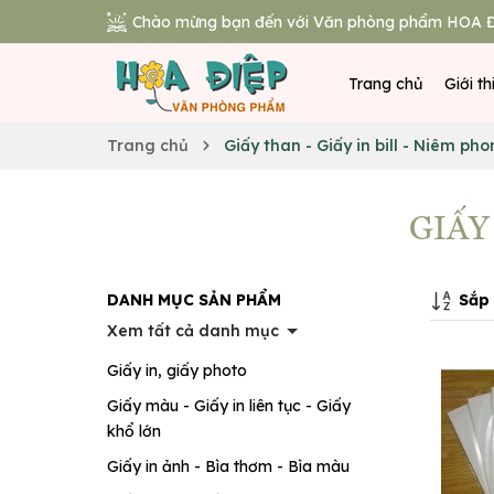
Chào mừng bạn đến với Văn phòng phẩm HOA Đ
Trang chủ
Giới th
Trang chủ
Giấy than - Giấy in bill - Niêm ph
GIẤY
Sắp 
DANH MỤC SẢN PHẨM
Xem tất cả danh mục
Giấy in, giấy photo
Giấy màu - Giấy in liên tục - Giấy
khổ lớn
Giấy in ảnh - Bìa thơm - Bìa màu