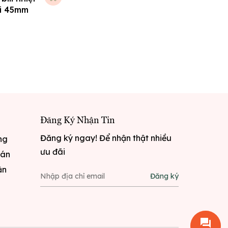
hi 45mm
Đăng Ký Nhận Tin
Đăng ký ngay! Để nhận thật nhiều
ng
ưu đãi
oán
ận
Đăng ký