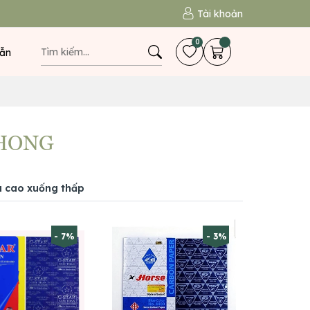
Tài khoản
0
ẫn
PHONG
á cao xuống thấp
- 7%
- 3%