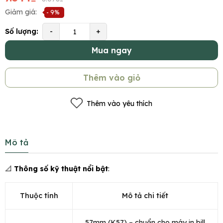
Giảm giá:
- 9%
Số lượng:
-
+
Mua ngay
Thêm vào giỏ
Thêm vào yêu thích
Mô tả
📐
Thông số kỹ thuật nổi bật
:
Thuộc tính
Mô tả chi tiết
57mm (K57) – chuẩn cho máy in bill