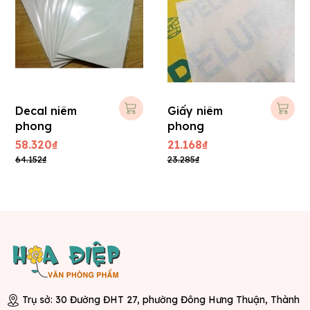
Decal niêm
Giấy niêm
phong
phong
58.320₫
21.168₫
64.152₫
23.285₫
Trụ sở: 30 Đường ĐHT 27, phường Đông Hưng Thuận, Thành