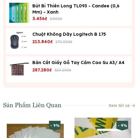
Bút Bi Thiên Long TL093 - Candee (0,6
Mm) - Xanh
3.456₫
3.800₫
Chuột Không Dây Logitech B 175
213.840₫
270.000₫
Bàn Cắt Giấy Gỗ Tay Cầm Cao Su A3/ A4
287.280₫
320.000₫
Sản Phẩm Liên Quan
Xem tất cả
- 9%
- 9%