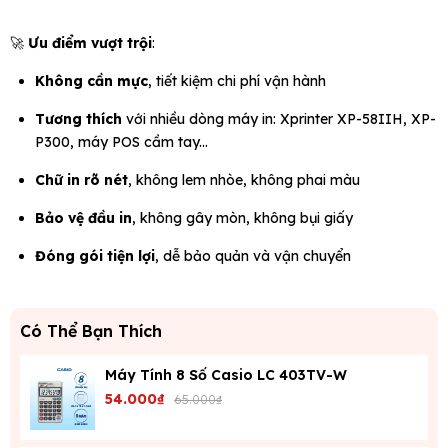
🚀
Ưu điểm vượt trội
:
Không cần mực
, tiết kiệm chi phí vận hành
Tương thích
với nhiều dòng máy in: Xprinter XP-58IIH, XP-
P300, máy POS cầm tay...
Chữ in rõ nét
, không lem nhòe, không phai màu
Bảo vệ đầu in
, không gây mòn, không bụi giấy
Đóng gói tiện lợi
, dễ bảo quản và vận chuyển
Có Thể Bạn Thích
Máy Tính 8 Số Casio LC 403TV-W
54.000₫
65.000₫