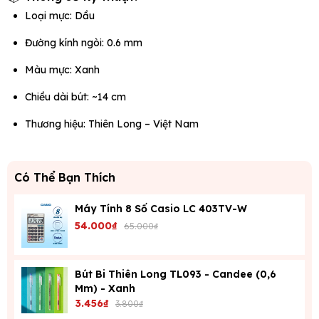
Loại mực: Dầu
Đường kính ngòi: 0.6 mm
Màu mực: Xanh
Chiều dài bút: ~14 cm
Thương hiệu: Thiên Long – Việt Nam
Có Thể Bạn Thích
Máy Tính 8 Số Casio LC 403TV-W
54.000₫
65.000₫
Bút Bi Thiên Long TL093 - Candee (0,6
Mm) - Xanh
3.456₫
3.800₫