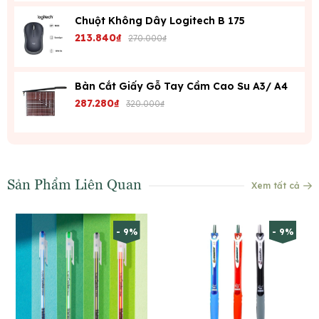
Chuột Không Dây Logitech B 175
213.840₫
270.000₫
Bàn Cắt Giấy Gỗ Tay Cầm Cao Su A3/ A4
287.280₫
320.000₫
Sản Phẩm Liên Quan
Xem tất cả
- 9%
- 9%