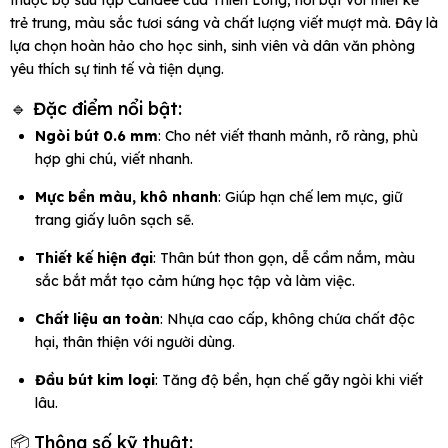
thuộc bộ sưu tập Candee của Thiên Long, nổi bật với thiết kế
trẻ trung, màu sắc tươi sáng và chất lượng viết mượt mà. Đây là
lựa chọn hoàn hảo cho học sinh, sinh viên và dân văn phòng
yêu thích sự tinh tế và tiện dụng.
🔹
Đặc
điểm
nổi
bật:
Ngòi bút 0.6 mm
: Cho nét viết thanh mảnh, rõ ràng, phù
hợp ghi chú, viết nhanh.
Mực bền màu, khô nhanh
: Giúp hạn chế lem mực, giữ
trang giấy luôn sạch sẽ.
Thiết kế hiện đại
: Thân bút thon gọn, dễ cầm nắm, màu
sắc bắt mắt tạo cảm hứng học tập và làm việc.
Chất liệu an toàn
: Nhựa cao cấp, không chứa chất độc
hại, thân thiện với người dùng.
Đầu bút kim loại
: Tăng độ bền, hạn chế gãy ngòi khi viết
lâu.
📦
Thông
số
kỹ
thuật: