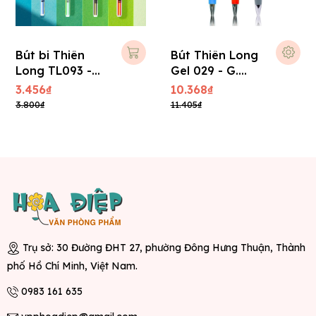
Bút bi Thiên
Bút Thiên Long
Long TL093 -
Gel 029 - G.
Candee (0,6
Master 0.5mm
3.456₫
10.368₫
mm) - Xanh
3.800₫
11.405₫
Trụ sở: 30 Đường ĐHT 27, phường Đông Hưng Thuận, Thành
phố Hồ Chí Minh, Việt Nam.
0983 161 635