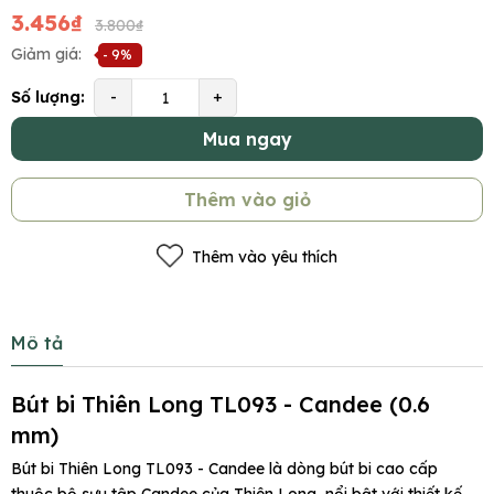
3.456₫
3.800₫
Giảm giá:
- 9%
Số lượng:
-
+
Mua ngay
Thêm vào giỏ
Thêm vào yêu thích
Mô tả
Bút
bi
Thiên
Long
TL093
-
Candee
(0.6
mm)
Bút bi Thiên Long TL093 - Candee là dòng bút bi cao cấp