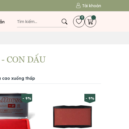
Tài khoản
0
ẫn
 - CON DẤU
á cao xuống thấp
- 9%
- 9%