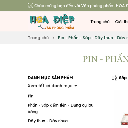
Chào mừng bạn đến với Văn phòng phẩm HOA Đ
Trang chủ
Giới th
Trang chủ
Pin - Phấn - Sáp - Dây thun - Dây
PIN - PHẤ
Sắp 
DANH MỤC SẢN PHẨM
Xem tất cả danh mục
Pin
Phấn - Sáp đếm tiền - Dụng cụ lau
bảng
Dây thun - Dây nhựa