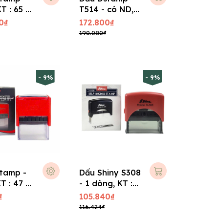
T : 65 x
T514 - có ND,
KT : 70 x 25 mm
0₫
172.800₫
190.080₫
- 9%
- 9%
tamp -
Dấu Shiny S308
T : 47 x
- 1 dòng, KT :
45 x 14 mm
₫
105.840₫
116.424₫