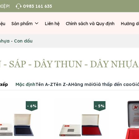
IỆP!
0983 161 635
iệu
Sản phẩm
Liên hệ
Chính sách và Quy định
Hướng d
 nhựa - Con dấu
N - SÁP - DÂY THUN - DÂY NHỰA
xếp
Mặc định
Tên A-Z
Tên Z-A
Hàng mới
Giá thấp đến cao
Gi
- 6%
- 5%