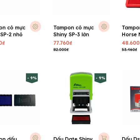
on có mực
Tampon có mực
Tampo
 SP-2 nhỏ
Shiny SP-3 lớn
Horse 
0₫
77.760₫
48.600
82.000₫
53.460₫
- 9%
- 9%
on dấu
Dấu Date Shiny
Dấu Ds