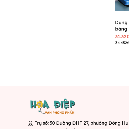
Dụng 
bảng 
SQ-9
31.32
34.452₫
Trụ sở: 30 Đường ĐHT 27, phường Đông H