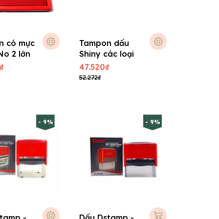
n có mực
Tampon dấu
No 2 lớn
Shiny các loại
₫
47.520₫
52.272₫
- 9%
- 9%
tamp -
Dấu Dstamp -