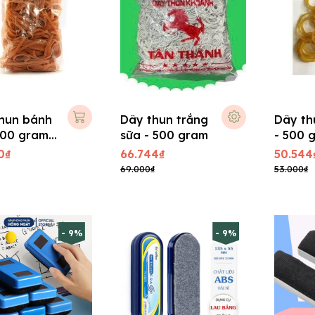
hun bánh
Dây thun trắng
Dây th
500 gram
sữa - 500 gram
- 500 
 7cm)
0₫
66.744₫
50.544
69.000₫
53.000₫
- 9%
- 9%