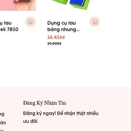
ụ lau
Dụng cụ lau
eli 7810
bảng nhung
Xukiva 219
16.416₫
19.000₫
Đăng Ký Nhận Tin
Đăng ký ngay! Để nhận thật nhiều
ng
ưu đãi
oán