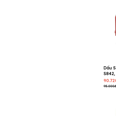
Dấu S
S842, 
14 m
90.72
95.000₫