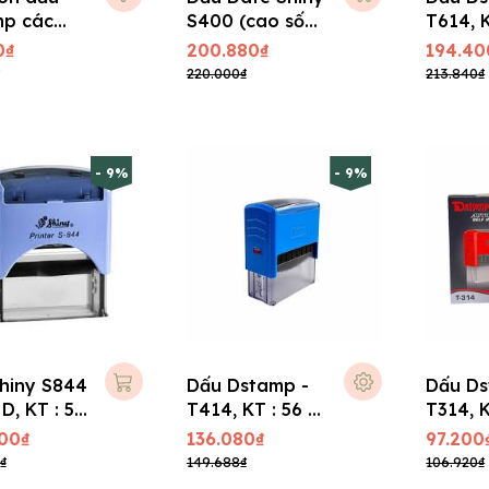
p các
S400 (cao số
T614, K
4mm)
30 mm
0₫
200.880₫
194.40
220.000₫
213.840₫
- 9%
- 9%
hiny S844
Dấu Dstamp -
Dấu Ds
ND, KT : 56
T414, KT : 56 x
T314, K
mm
21 mm
17 mm
00₫
136.080₫
97.200
₫
149.688₫
106.920₫