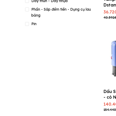
Dây thun - Dây nhựa
Dstam
Phấn - Sáp đếm tiền - Dụng cụ lau
loại
36.72
bảng
40.392₫
Pin
Dấu S
- có 
x 21 
140.4
154.440