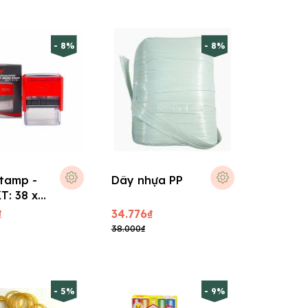
- 8%
- 8%
tamp -
Dây nhựa PP
T: 38 x
₫
34.776₫
38.000₫
- 5%
- 9%