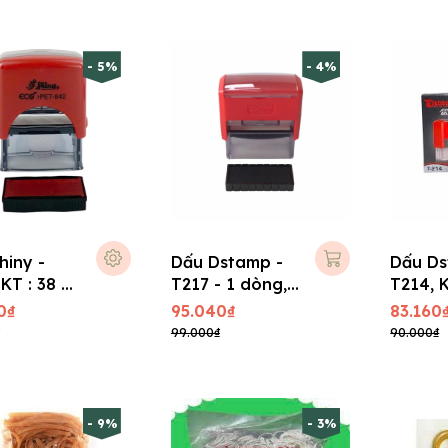
- 5%
- 4%
hiny -
Dấu Dstamp -
Dấu Ds
KT : 38 x
T217 - 1 dòng,
T214, K
m
KT : 47 x 14 mm
14 mm
0₫
95.040₫
83.160
99.000₫
90.000₫
- 9%
- 3%