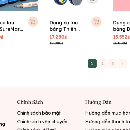
cụ lau
Dụng cụ lau
Dụng c
SureMark
bảng Thiên
bảng D
950
Long FO-
0₫
17.280₫
15.552₫
WBE01
19.008₫
16.800₫
1
2
3
»
Chính Sách
Hướng Dẫn
Chính sách bảo mật
Hướng dẫn mua hà
Chính sách vận chuyển
Hướng dẫn thanh t
ưng