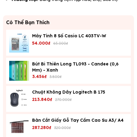
Có Thể Bạn Thích
Máy Tính 8 Số Casio LC 403TV-W
54.000₫
65.000₫
Bút Bi Thiên Long TL093 - Candee (0,6
Mm) - Xanh
3.456₫
3.800₫
Chuột Không Dây Logitech B 175
213.840₫
270.000₫
Bàn Cắt Giấy Gỗ Tay Cầm Cao Su A3/ A4
287.280₫
320.000₫