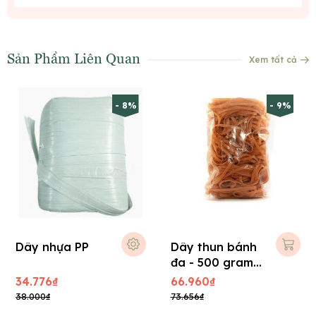
Sản Phẩm Liên Quan
Xem tất cả
- 8%
- 9%
Dây nhựa PP
Dây thun bánh
đa - 500 gram
(ĐK = 7cm)
34.776₫
66.960₫
38.000₫
73.656₫