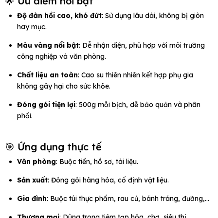
🌟 Ưu điểm nổi bật
Độ đàn hồi cao, khó đứt
: Sử dụng lâu dài, không bị giòn
hay mục.
Màu vàng nổi bật
: Dễ nhận diện, phù hợp với môi trường
công nghiệp và văn phòng.
Chất liệu an toàn
: Cao su thiên nhiên kết hợp phụ gia
không gây hại cho sức khỏe.
Đóng gói tiện lợi
: 500g mỗi bịch, dễ bảo quản và phân
phối.
🎯 Ứng dụng thực tế
Văn phòng
: Buộc tiền, hồ sơ, tài liệu.
Sản xuất
: Đóng gói hàng hóa, cố định vật liệu.
Gia đình
: Buộc túi thực phẩm, rau củ, bánh tráng, đường,...
Thương mại
: Dùng trong tiệm tạp hóa, chợ, siêu thị.