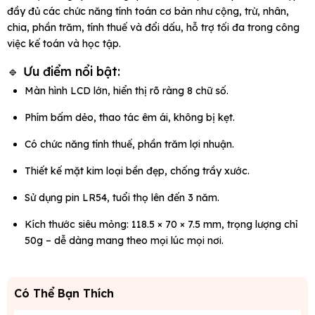
đầy đủ các chức năng tính toán cơ bản như cộng, trừ, nhân,
chia, phần trăm, tính thuế và đổi dấu, hỗ trợ tối đa trong công
việc kế toán và học tập.
🔹
Ưu
điểm
nổi
bật:
Màn hình LCD lớn, hiển thị rõ ràng 8 chữ số.
Phím bấm dẻo, thao tác êm ái, không bị kẹt.
Có chức năng tính thuế, phần trăm lợi nhuận.
Thiết kế mặt kim loại bền đẹp, chống trầy xước.
Sử dụng pin LR54, tuổi thọ lên đến 3 năm.
Kích thước siêu mỏng: 118.5 × 70 × 7.5 mm, trọng lượng chỉ
50g – dễ dàng mang theo mọi lúc mọi nơi.
Có Thể Bạn Thích