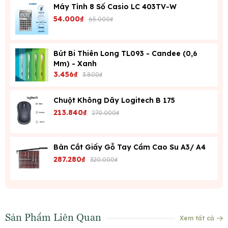
Máy Tính 8 Số Casio LC 403TV-W
54.000₫
65.000₫
Bút Bi Thiên Long TL093 - Candee (0,6
Mm) - Xanh
3.456₫
3.800₫
Chuột Không Dây Logitech B 175
213.840₫
270.000₫
Bàn Cắt Giấy Gỗ Tay Cầm Cao Su A3/ A4
287.280₫
320.000₫
Sản Phẩm Liên Quan
Xem tất cả