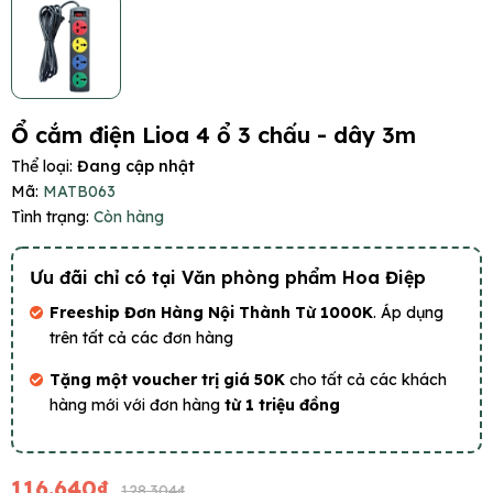
Ổ cắm điện Lioa 4 ổ 3 chấu - dây 3m
Thể loại:
Đang cập nhật
Mã:
MATB063
Tình trạng:
Còn hàng
Ưu đãi chỉ có tại Văn phòng phẩm Hoa Điệp
Freeship Đơn Hàng Nội Thành Từ 1000K
. Áp dụng
trên tất cả các đơn hàng
Tặng một voucher trị giá 50K
cho tất cả các khách
hàng mới với đơn hàng
từ 1 triệu đồng
116.640₫
128.304₫