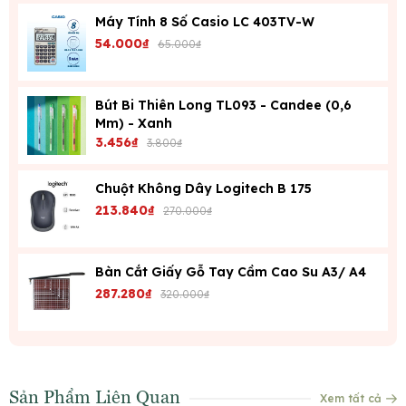
Máy Tính 8 Số Casio LC 403TV-W
Màu sắc:
Mặt ổ cắm có thể có nhiều màu khác nhau để
54.000₫
dễ phân biệt, vỏ ổ cắm màu đen hoặc màu tùy theo
65.000₫
model.
Nắp che:
Sản phẩm có thể có nắp che an toàn cho
Bút Bi Thiên Long TL093 - Candee (0,6
người dùng.
Mm) - Xanh
3.456₫
3.800₫
Chuột Không Dây Logitech B 175
213.840₫
270.000₫
Bàn Cắt Giấy Gỗ Tay Cầm Cao Su A3/ A4
287.280₫
320.000₫
Sản Phẩm Liên Quan
Xem tất cả