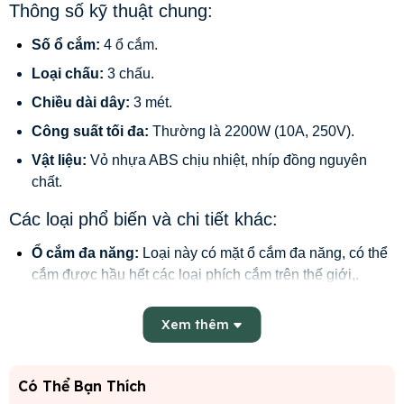
Thông số kỹ thuật chung:
Số ổ cắm:
4 ổ cắm.
Loại chấu:
3 chấu.
Chiều dài dây:
3 mét.
Công suất tối đa:
Thường là 2200W (10A, 250V).
Vật liệu:
Vỏ nhựa ABS chịu nhiệt, nhíp đồng nguyên
chất.
Các loại phổ biến và chi tiết khác:
Ổ cắm đa năng:
Loại này có mặt ổ cắm đa năng, có thể
cắm được hầu hết các loại phích cắm trên thế giới,.
Ổ cắm có tiếp đất (nối đất):
Một số model như
Xem thêm
4DND3.3.10 có 3 lõi dây và tiết diện dây 2x0.75mm (có
tiếp địa).
Ổ cắm không tiếp đất:
Các model như 4D32N có 2 lõi
Có Thể Bạn Thích
dây và tiết diện dây 2x0.75mm.