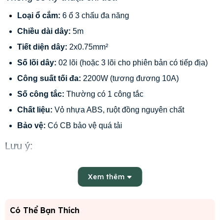
Loại ổ cắm:
6 ổ 3 chấu đa năng
Chiều dài dây:
5m
Tiết diện dây:
2x0.75mm²
Số lõi dây:
02 lõi (hoặc 3 lõi cho phiên bản có tiếp địa)
Công suất tối đa:
2200W (tương đương 10A)
Số công tắc:
Thường có 1 công tắc
Chất liệu:
Vỏ nhựa ABS, ruột đồng nguyên chất
Bảo vệ:
Có CB bảo vệ quá tải
Lưu ý:
Có thể có các mã sản phẩm khác nhau như 6DND5.2.10
hoặc 3D3SN5.2 với các cải tiến về thiết kế ổ cắm hoặc
Xem thêm
thêm chân tiếp địa.
Kiểm tra kỹ thông tin trên bao bì sản phẩm để xác định
Có Thể Bạn Thích
đúng mã model và các chi tiết kỹ thuật của ổ cắm Lioa