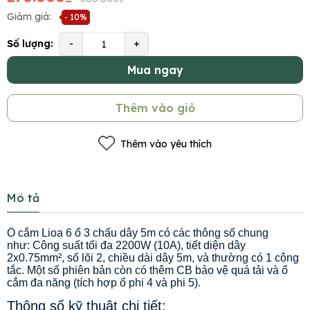
Giảm giá:
- 10%
Số lượng:
-
+
Mua ngay
Thêm vào giỏ
Thêm vào yêu thích
Mô tả
Ổ cắm Lioa 6 ổ 3 chấu dây 5m có các thông số chung
như: Công suất tối đa 2200W (10A), tiết diện dây
2x0.75mm², số lõi 2, chiều dài dây 5m, và thường có 1 công
tắc. Một số phiên bản còn có thêm CB bảo vệ quá tải và ổ
cắm đa năng (tích hợp ổ phi 4 và phi 5).
Thông số kỹ thuật chi tiết: