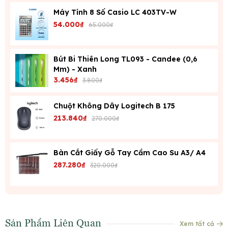
bạn đang quan tâm.
Máy Tính 8 Số Casio LC 403TV-W
54.000₫
65.000₫
Bút Bi Thiên Long TL093 - Candee (0,6
Mm) - Xanh
3.456₫
3.800₫
Chuột Không Dây Logitech B 175
213.840₫
270.000₫
Bàn Cắt Giấy Gỗ Tay Cầm Cao Su A3/ A4
287.280₫
320.000₫
Sản Phẩm Liên Quan
Xem tất cả