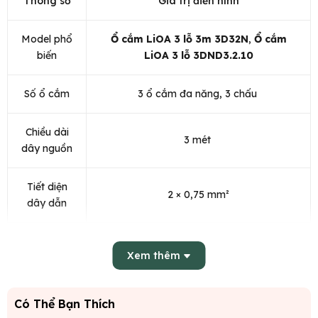
Thông số
Giá trị điển hình
Model phổ
Ổ cắm LiOA 3 lỗ 3m 3D32N
,
Ổ cắm
biến
LiOA 3 lỗ 3DND3.2.10
Số ổ cắm
3 ổ cắm đa năng, 3 chấu
Chiều dài
3 mét
dây nguồn
Tiết diện
2 × 0,75 mm²
dây dẫn
Số lõi dây
2 lõi (một sống dòng, một trung tính)
Xem thêm
Công suất
tối đa /
2200 W / 10 A
Có Thể Bạn Thích
Dòng tối đa