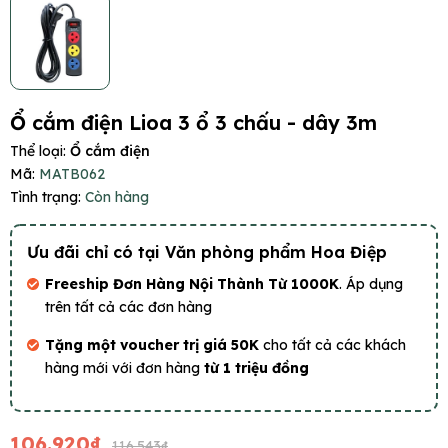
Ổ cắm điện Lioa 3 ổ 3 chấu - dây 3m
Thể loại:
Ổ cắm điện
Mã:
MATB062
Tình trạng:
Còn hàng
Ưu đãi chỉ có tại Văn phòng phẩm Hoa Điệp
Freeship Đơn Hàng Nội Thành Từ 1000K
. Áp dụng
trên tất cả các đơn hàng
Tặng một voucher trị giá 50K
cho tất cả các khách
hàng mới với đơn hàng
từ 1 triệu đồng
106.920₫
116.543₫