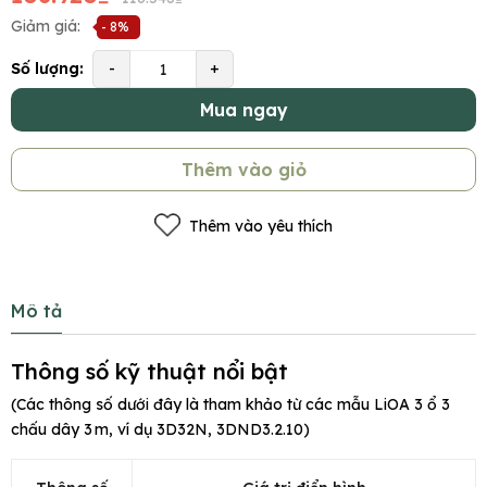
Giảm giá:
- 8%
Số lượng:
-
+
Mua ngay
Thêm vào giỏ
Thêm vào yêu thích
Mô tả
Thông số kỹ thuật nổi bật
(Các thông số dưới đây là tham khảo từ các mẫu LiOA 3 ổ 3
chấu dây 3 m, ví dụ 3D32N, 3DND3.2.10)