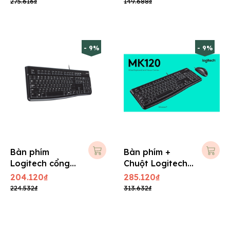
275.616₫
149.688₫
- 9%
- 9%
Bàn phím
Bàn phím +
Logitech cổng
Chuột Logitech
USB K120
MK120
204.120₫
285.120₫
224.532₫
313.632₫