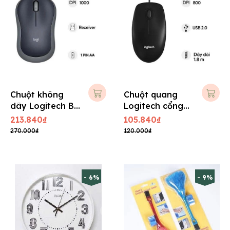
Chuột không
Chuột quang
dây Logitech B
Logitech cổng
175
USB, B100
213.840₫
105.840₫
270.000₫
120.000₫
- 6%
- 9%