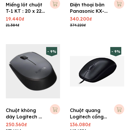
Miếng lót chuột
Điện thoại bàn
T-1 KT : 20 x 22
Panasonic KX-
cm
TS 500
19.440₫
340.200₫
21.384₫
374.220₫
- 9%
- 9%
Chuột không
Chuột quang
dây Logitech M
Logitech cổng
171
USB, M100r
250.560₫
136.080₫