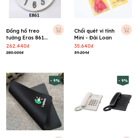
Đồng hồ treo
Chổi quét vi tính
tường Eras 861 -
Mini - Đài Loan
ĐK : 30 cm
262.440₫
35.640₫
280.000₫
39.204₫
- 9%
- 9%