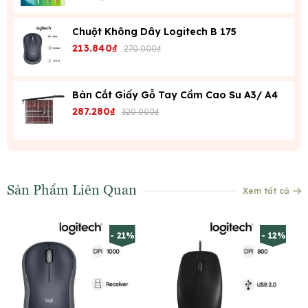
Chuột Không Dây Logitech B 175
213.840₫
270.000₫
Bàn Cắt Giấy Gỗ Tay Cầm Cao Su A3/ A4
287.280₫
320.000₫
Sản Phẩm Liên Quan
Xem tất cả
- 21%
- 12%