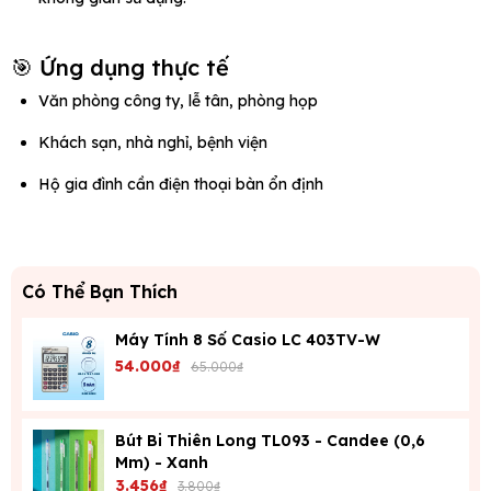
🎯 Ứng dụng thực tế
Văn phòng công ty, lễ tân, phòng họp
Khách sạn, nhà nghỉ, bệnh viện
Hộ gia đình cần điện thoại bàn ổn định
Có Thể Bạn Thích
Máy Tính 8 Số Casio LC 403TV-W
54.000₫
65.000₫
Bút Bi Thiên Long TL093 - Candee (0,6
Mm) - Xanh
3.456₫
3.800₫