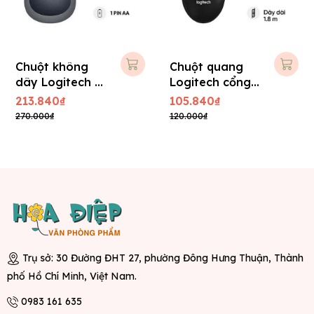
Chuột không
Chuột quang
dây Logitech B
Logitech cổng
175
USB, B100
213.840₫
105.840₫
270.000₫
120.000₫
Trụ sở: 30 Đường ĐHT 27, phường Đông Hưng Thuận, Thành
phố Hồ Chí Minh, Việt Nam.
0983 161 635