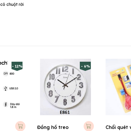
có chuột rời
- 12%
- 6%
Đồng hồ treo
Chổi quét v