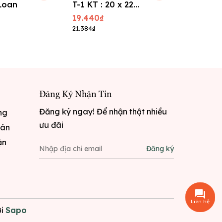
 Loan
T-1 KT : 20 x 22
Panason
cm
500
19.440₫
340.200
21.384₫
374.220₫
Đăng Ký Nhận Tin
Đăng ký ngay! Để nhận thật nhiều
ng
ưu đãi
oán
ận
Đăng ký
Liên hệ
i
Sapo