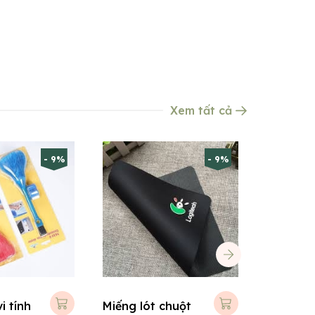
Xem tất cả
- 9%
- 9%
i tính
Miếng lót chuột
Điện tho