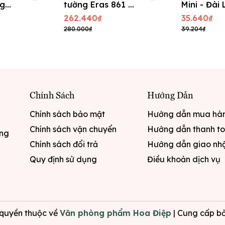
ng
tường Eras 861 -
Mini - Đài
ĐK : 30 cm
262.440₫
35.640₫
280.000₫
39.204₫
Chính Sách
Hướng Dẫn
Chính sách bảo mật
Hướng dẫn mua hà
Chính sách vận chuyển
Hướng dẫn thanh t
ưng
Chính sách đổi trả
Hướng dẫn giao nh
Quy định sử dụng
Điều khoản dịch vụ
quyền thuộc về
Văn phòng phẩm Hoa Điệp
|
Cung cấp bở