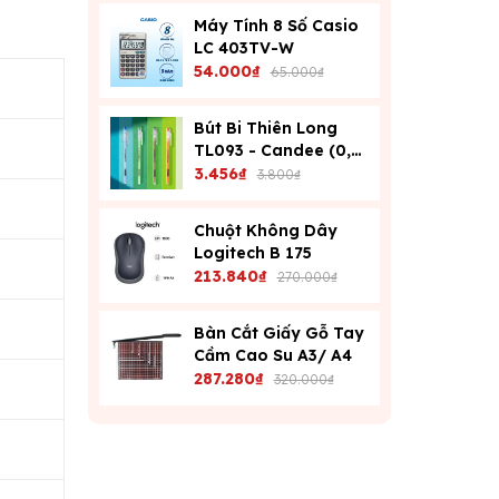
Máy Tính 8 Số Casio
LC 403TV-W
54.000₫
65.000₫
Bút Bi Thiên Long
TL093 - Candee (0,6
Mm) - Xanh
3.456₫
3.800₫
Chuột Không Dây
Logitech B 175
213.840₫
270.000₫
Bàn Cắt Giấy Gỗ Tay
Cầm Cao Su A3/ A4
287.280₫
320.000₫