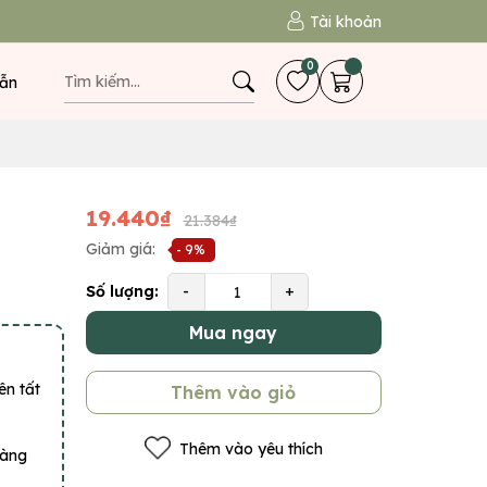
Tài khoản
0
ẫn
19.440₫
21.384₫
Giảm giá:
- 9%
Số lượng:
-
+
Mua ngay
ên tất
Thêm vào giỏ
Thêm vào yêu thích
hàng