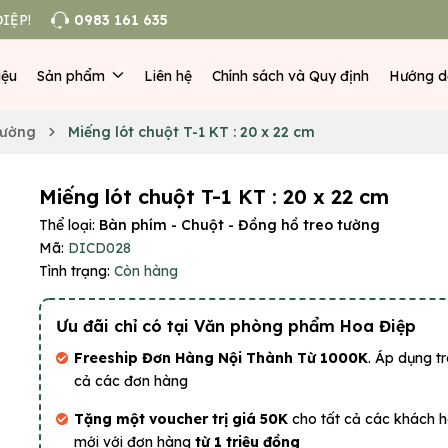
IỆP!
0983 161 635
iệu
Sản phẩm
Liên hệ
Chính sách và Quy định
Hướng d
tường
Miếng lót chuột T-1 KT : 20 x 22 cm
Miếng lót chuột T-1 KT : 20 x 22 cm
Thể loại:
Bàn phím - Chuột - Đồng hồ treo tường
Mã:
DICD028
Tình trạng:
Còn hàng
Ưu đãi chỉ có tại Văn phòng phẩm Hoa Điệp
Freeship Đơn Hàng Nội Thành Từ 1000K
. Áp dụng tr
cả các đơn hàng
Tặng một voucher trị giá 50K
cho tất cả các khách 
mới với đơn hàng
từ 1 triệu đồng