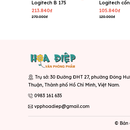
Logitech B 175
Logitech cổ
USB, B100
213.840₫
105.840₫
270.000₫
120.000₫
Trụ sở: 30 Đường ĐHT 27, phường Đông H
Thuận, Thành phố Hồ Chí Minh, Việt Nam.
0983 161 635
vpphoadiep@gmail.com
© Bản 