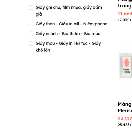
trang
Giấy ghi chú, film nhựa, giấy bấm
màu X
11.66
giá
12.830₫
Giấy than - Giấy in bill - Niêm phong
Giấy in ảnh - Bìa thơm - Bìa màu
Giấy màu - Giấy in liên tục - Giấy
khổ lớn
Giấy in, giấy photo
Màng 
Pleas
23.11
25.423₫