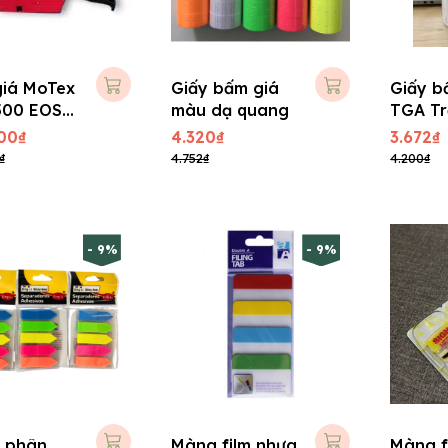
iá MoTex
Giấy bấm giá
Giấy b
500 EOS
màu dạ quang
TGA T
00₫
4.320₫
3.672₫
₫
4.752₫
4.200₫
- 9%
- 9%
 phân
Màng film nhựa
Màng f