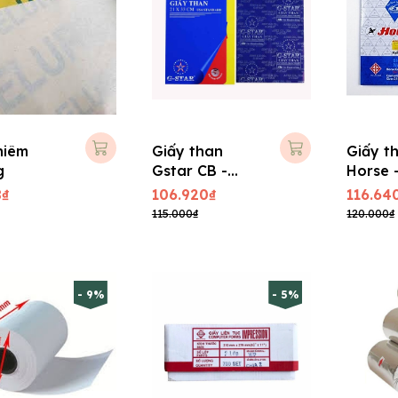
niêm
Giấy than
Giấy t
g
Gstar CB -
Horse 
09TL (Loại 1)
Lan
8₫
106.920₫
116.64
115.000₫
120.000₫
- 9%
- 5%