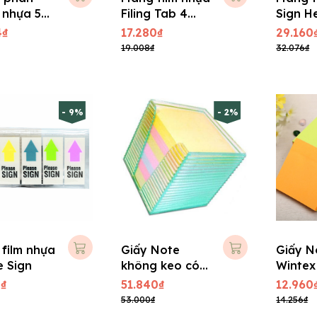
 nhựa 5
Filing Tab 4
Sign He
ing Li
màu Double A
A101
4₫
17.280₫
29.160
19.008₫
32.076₫
- 9%
- 2%
film nhựa
Giấy Note
Giấy N
e Sign
không keo có
Wintex
hộp mica
2₫
51.840₫
12.960
53.000₫
14.256₫