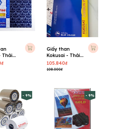
han
Giấy than
- Thái
Kokusai - Thái
Lan
0₫
105.840₫
108.000₫
- 9%
- 9%