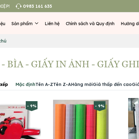
IỆP!
0983 161 635
iệu
Sản phẩm
Liên hệ
Chính sách và Quy định
Hướng d
 chú
 - BÌA - GIẤY IN ẢNH - GIẤY GH
xếp
Mặc định
Tên A-Z
Tên Z-A
Hàng mới
Giá thấp đến cao
Gi
- 9%
- 9%