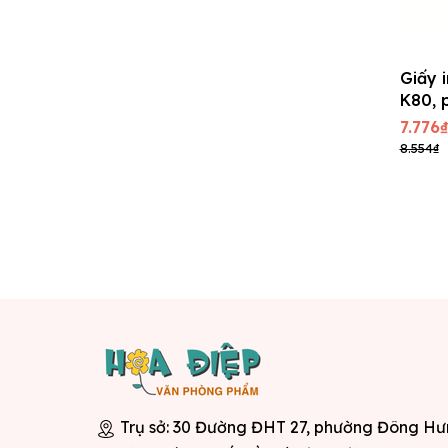
Giấy i
K80, 
7.776₫
8.554₫
Trụ sở: 30 Đường ĐHT 27, phường Đông H