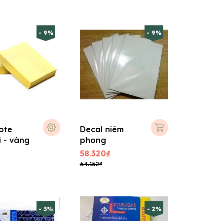
- 9%
- 9%
ote
Decal niêm
i - vàng
phong
58.320₫
64.152₫
- 3%
- 2%