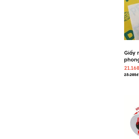
Giấy 
phon
21.16
23.285₫