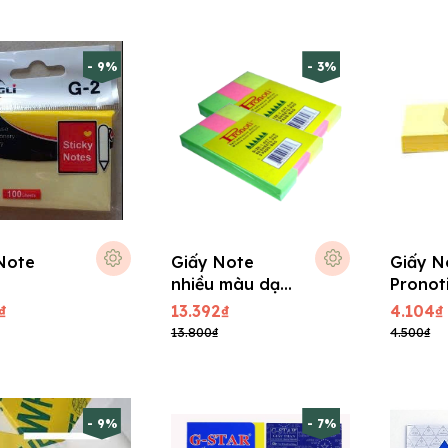
- 9%
- 3%
Note
Giấy Note
Giấy N
nhiều màu dạ
Pronot
Pronoti
₫
13.392₫
4.104₫
13.800₫
4.500₫
- 9%
- 7%