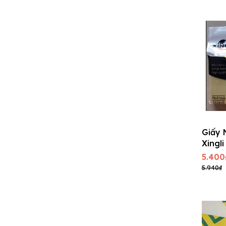
Giấy 
Xingli
5.400
5.940₫