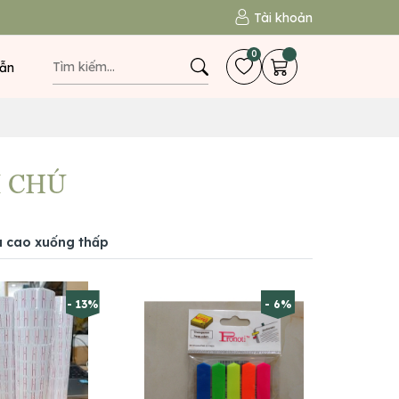
Tài khoản
0
ẫn
I CHÚ
á cao xuống thấp
- 13%
- 6%