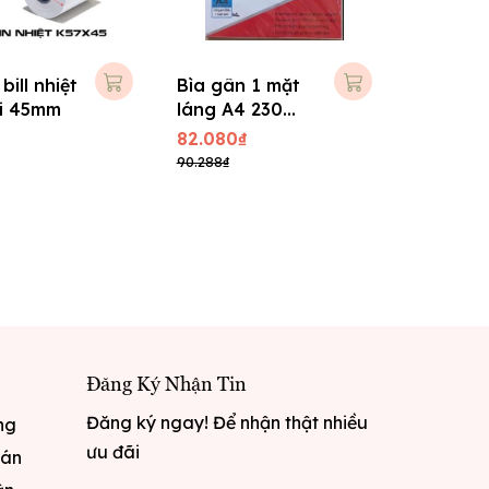
bill nhiệt
Bìa gân 1 mặt
hi 45mm
láng A4 230
gsm
82.080₫
90.288₫
Đăng Ký Nhận Tin
Đăng ký ngay! Để nhận thật nhiều
ng
ưu đãi
oán