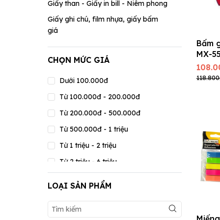
Giấy than - Giấy in bill - Niêm phong
Giấy ghi chú, film nhựa, giấy bấm
giá
Bấm g
MX-5
CHỌN MỨC GIÁ
L1
108.0
118.800
Dưới 100.000đ
Từ 100.000đ - 200.000đ
Từ 200.000đ - 500.000đ
Từ 500.000đ - 1 triệu
Từ 1 triệu - 2 triệu
Từ 2 triệu - 6 triệu
Từ 6 triệu - 15 triệu
LOẠI SẢN PHẨM
Từ 15 triệu - 20 triệu
Trên 20 triệu
Miếng