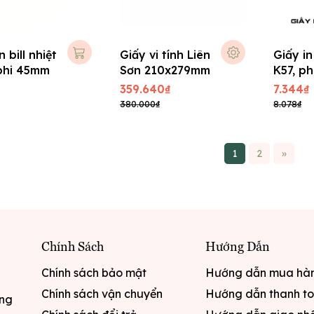
n bill nhiệt
Giấy vi tính Liên
Giấy in 
phi 45mm
Sơn 210x279mm
K57, p
359.640₫
7.344₫
380.000₫
8.078₫
1
2
»
Chính Sách
Hướng Dẫn
Chính sách bảo mật
Hướng dẫn mua hà
Chính sách vận chuyển
Hướng dẫn thanh t
ưng