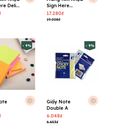
re Deli
Sign Here
Pronoti
₫
17.280₫
19.008₫
- 9%
- 9%
ote
Giấy Note
Double A
₫
6.048₫
6.653₫