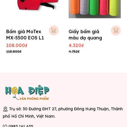
Bấm giá MoTex
Giấy bấm giá
MX-5500 EOS L1
màu dạ quang
108.000₫
4.320₫
118.800₫
4.752₫
Trụ sở: 30 Đường ĐHT 27, phường Đông Hưng Thuận, Thành
phố Hồ Chí Minh, Việt Nam.
0983 161 635