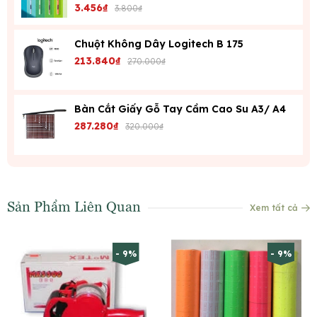
3.456₫
3.800₫
Chuột Không Dây Logitech B 175
213.840₫
270.000₫
Bàn Cắt Giấy Gỗ Tay Cầm Cao Su A3/ A4
287.280₫
320.000₫
Sản Phẩm Liên Quan
Xem tất cả
- 9%
- 9%