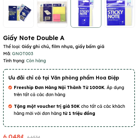
Giấy Note Double A
Thể loại:
Giấy ghi chú, film nhựa, giấy bấm giá
Mã:
GNOT003
Tình trạng:
Còn hàng
Ưu đãi chỉ có tại Văn phòng phẩm Hoa Điệp
Freeship Đơn Hàng Nội Thành Từ 1000K
. Áp dụng
trên tất cả các đơn hàng
Tặng một voucher trị giá 50K
cho tất cả các khách
hàng mới với đơn hàng
từ 1 triệu đồng
6.048₫
6.653₫