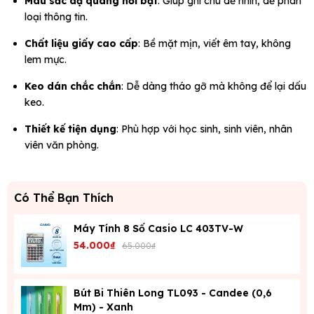
Màu sắc dạ quang nổi bật
: Giúp ghi chú dễ nhìn, dễ phân
loại thông tin.
Chất liệu giấy cao cấp
: Bề mặt mịn, viết êm tay, không
lem mực.
Keo dán chắc chắn
: Dễ dàng tháo gỡ mà không để lại dấu
keo.
Thiết kế tiện dụng
: Phù hợp với học sinh, sinh viên, nhân
viên văn phòng.
Có Thể Bạn Thích
Máy Tính 8 Số Casio LC 403TV-W
54.000₫
65.000₫
Bút Bi Thiên Long TL093 - Candee (0,6
Mm) - Xanh