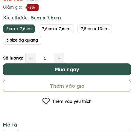
Giảm giá:
-9%
Kích thước:
5cm x 7,6cm
5cm x 7,6cm
7,6cm x 7,6cm
7,5cm x 10cm
3 size dạ quang
Số lượng:
-
+
Mua ngay
Thêm vào giỏ
Thêm vào yêu thích
Mô tả