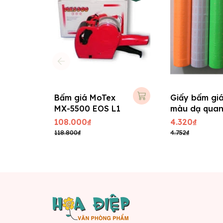
Bấm giá MoTex
Giấy bấm gi
MX-5500 EOS L1
màu dạ qua
108.000₫
4.320₫
118.800₫
4.752₫