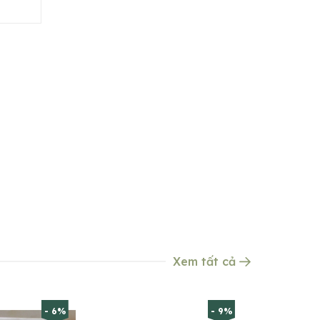
Xem tất cả
- 6%
- 9%