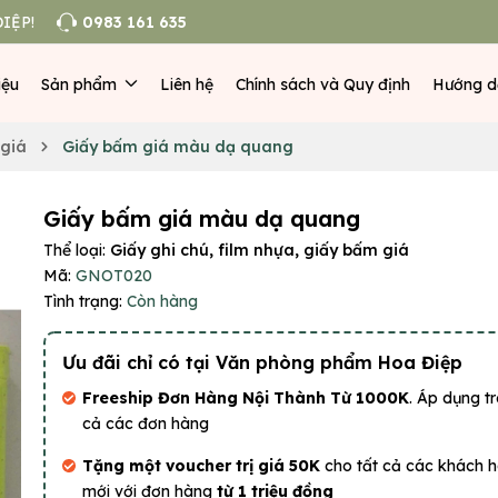
IỆP!
0983 161 635
iệu
Sản phẩm
Liên hệ
Chính sách và Quy định
Hướng d
 giá
Giấy bấm giá màu dạ quang
Giấy bấm giá màu dạ quang
Thể loại:
Giấy ghi chú, film nhựa, giấy bấm giá
Mã:
GNOT020
Tình trạng:
Còn hàng
Ưu đãi chỉ có tại Văn phòng phẩm Hoa Điệp
Freeship Đơn Hàng Nội Thành Từ 1000K
. Áp dụng tr
cả các đơn hàng
Tặng một voucher trị giá 50K
cho tất cả các khách 
mới với đơn hàng
từ 1 triệu đồng