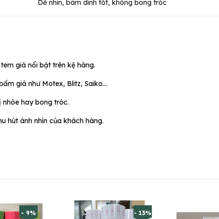
Dễ nhìn, bám dính tốt, không bong tróc
tem giá nổi bật trên kệ hàng.
ấm giá như Motex, Blitz, Saiko...
ị nhòe hay bong tróc.
hu hút ánh nhìn của khách hàng.
- 9%
- 13%