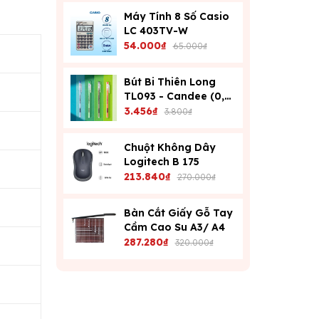
Máy Tính 8 Số Casio
LC 403TV-W
54.000₫
65.000₫
Bút Bi Thiên Long
TL093 - Candee (0,6
Mm) - Xanh
3.456₫
3.800₫
Chuột Không Dây
Logitech B 175
213.840₫
270.000₫
Bàn Cắt Giấy Gỗ Tay
Cầm Cao Su A3/ A4
287.280₫
320.000₫