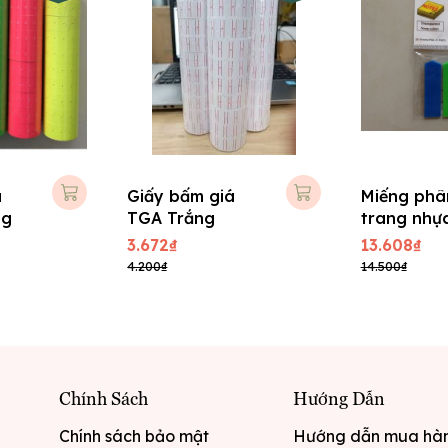
á
Giấy bấm giá
Miếng phâ
ng
TGA Trắng
trang nhự
màu Prono
3.672₫
13.608₫
4.200₫
14.500₫
Chính Sách
Hướng Dẫn
Chính sách bảo mật
Hướng dẫn mua hà