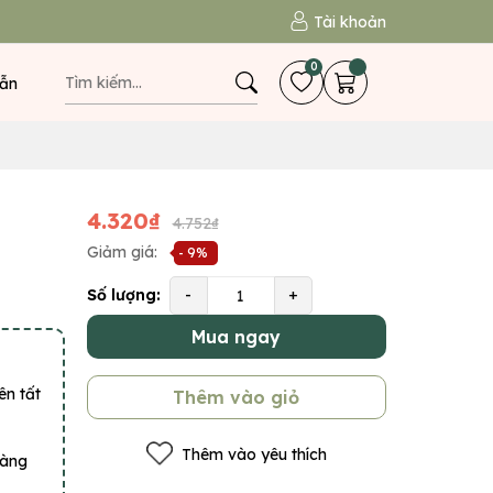
Tài khoản
0
ẫn
4.320₫
4.752₫
Giảm giá:
- 9%
Số lượng:
-
+
Mua ngay
ên tất
Thêm vào giỏ
Thêm vào yêu thích
hàng