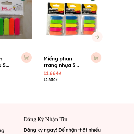
n
Miếng phân
Màng fi
a 5
trang nhựa 5
Filing T
ti
màu Xing Li
Double 
11.664₫
17.280₫
12.830₫
19.008₫
Đăng Ký Nhận Tin
Đăng ký ngay! Để nhận thật nhiều
ng