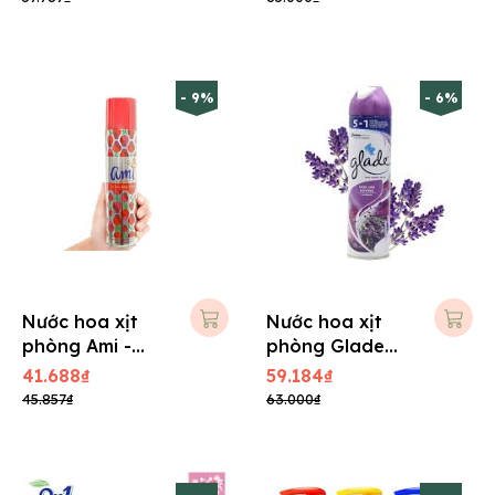
- 9%
- 6%
Nước hoa xịt
Nước hoa xịt
phòng Ami -
phòng Glade
280ml
280ml
41.688₫
59.184₫
45.857₫
63.000₫