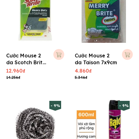
Cước Mouse 2
Cước Mouse 2
da Scotch Brite
da Taison 7x9cm
3M 7x10cm
12.960₫
4.860₫
14.256₫
5.346₫
- 9%
- 9%