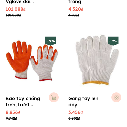
Vglove dài
trắng
24cm, có bột,
101.088₫
4.320₫
dày
110.000₫
4.752₫
- 9%
- 9%
Bao tay chống
Găng tay len
trơn, trượt
dày
nhúng mũ
8.856₫
3.456₫
9.742₫
3.802₫