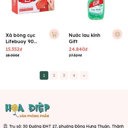
Xà bông cục
Nước lau kính
Lifebuoy 90
Gift
gram - Nhỏ
15.552₫
24.840₫
18.000₫
27.324₫
1
2
3
4
»
Trụ sở: 30 Đường ĐHT 27, phường Đông Hưng Thuận, Thành