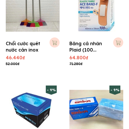
Chổi cước quét
Băng cá nhân
nước cán inox
Plaid (100
miếng/ hộp)
46.440₫
64.800₫
52.000₫
71.280₫
- 9%
- 9%