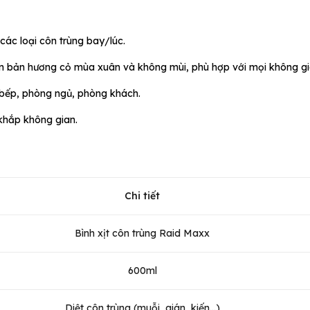
 các loại côn trùng bay/lúc.
ên bản hương cỏ mùa xuân và không mùi, phù hợp với mọi không gi
 bếp, phòng ngủ, phòng khách.
u khắp không gian.
Chi tiết
Bình xịt côn trùng Raid Maxx
600ml
Diệt côn trùng (muỗi, gián, kiến...)