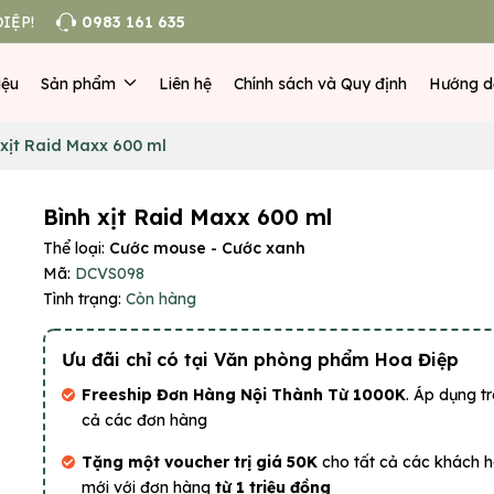
IỆP!
0983 161 635
iệu
Sản phẩm
Liên hệ
Chính sách và Quy định
Hướng d
 xịt Raid Maxx 600 ml
Bình xịt Raid Maxx 600 ml
Thể loại:
Cước mouse - Cước xanh
Mã:
DCVS098
Tình trạng:
Còn hàng
Ưu đãi chỉ có tại Văn phòng phẩm Hoa Điệp
Freeship Đơn Hàng Nội Thành Từ 1000K
. Áp dụng tr
cả các đơn hàng
Tặng một voucher trị giá 50K
cho tất cả các khách 
mới với đơn hàng
từ 1 triệu đồng