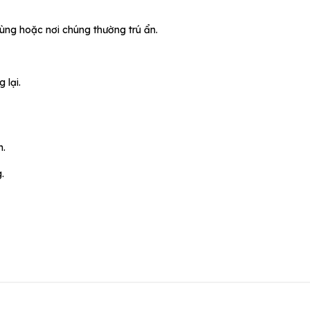
rùng hoặc nơi chúng thường trú ẩn.
 lại.
m.
.