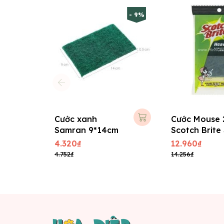
- 9%
Cước xanh
Cước Mouse 
Samran 9*14cm
Scotch Brite
7x10cm
4.320₫
12.960₫
4.752₫
14.256₫