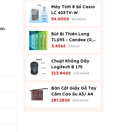
Máy Tính 8 Số Casio
LC 403TV-W
54.000₫
65.000₫
an.
Bút Bi Thiên Long
TL093 - Candee (0,6
Mm) - Xanh
3.456₫
3.800₫
Chuột Không Dây
Logitech B 175
213.840₫
270.000₫
Bàn Cắt Giấy Gỗ Tay
Cầm Cao Su A3/ A4
287.280₫
320.000₫