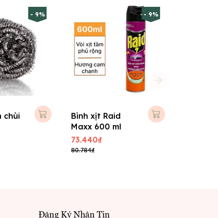
- 9%
- 9%
 chùi
Bình xịt Raid
Maxx 600 ml
73.440₫
80.784₫
Đăng Ký Nhận Tin