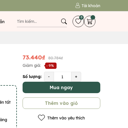
Tài khoản
0
ẫn
73.440₫
80.784₫
Giảm giá:
- 9%
Số lượng:
-
+
Mua ngay
ên tất
Thêm vào giỏ
Thêm vào yêu thích
hàng