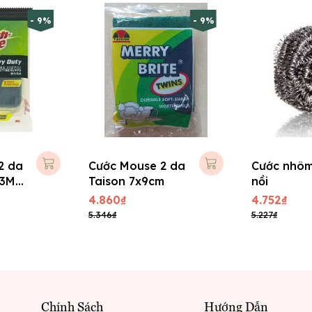
- 9%
- 9%
2 da
Cước Mouse 2 da
Cước nhôm
 3M
Taison 7x9cm
nồi
4.860₫
4.752₫
5.346₫
5.227₫
Chính Sách
Hướng Dẫn