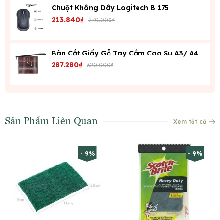
Chuột Không Dây Logitech B 175
213.840₫
270.000₫
Bàn Cắt Giấy Gỗ Tay Cầm Cao Su A3/ A4
287.280₫
320.000₫
Sản Phẩm Liên Quan
Xem tất cả
- 9%
- 9%