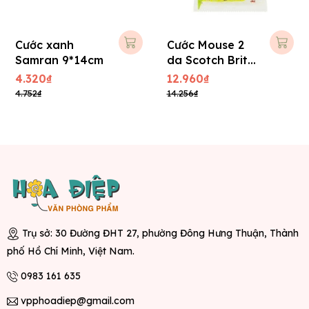
Cước xanh
Cước Mouse 2
Samran 9*14cm
da Scotch Brite
3M 7x10cm
4.320₫
12.960₫
4.752₫
14.256₫
Trụ sở: 30 Đường ĐHT 27, phường Đông Hưng Thuận, Thành
phố Hồ Chí Minh, Việt Nam.
0983 161 635
vpphoadiep@gmail.com