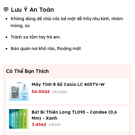
💬 Lưu Ý An Toàn
Không dùng để chùi các bề mặt dễ trầy như kính, nhôm
mỏng, sứ.
Tránh xa tầm tay trẻ em.
Bảo quản nơi khô ráo, thoáng mát.
Có Thể Bạn Thích
Máy Tính 8 Số Casio LC 403TV-W
54.000₫
65.000₫
Bút Bi Thiên Long TL093 - Candee (0,6
Mm) - Xanh
3.456₫
3.800₫