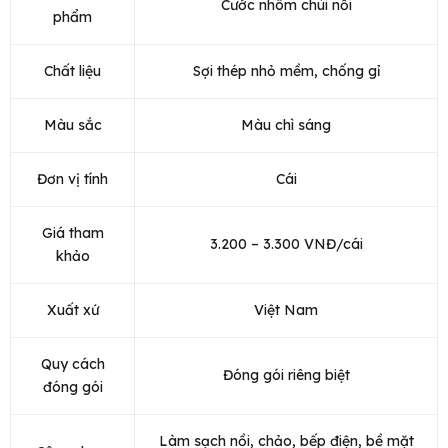
Cước nhôm chùi nồi
phẩm
Chất liệu
Sợi thép nhỏ mềm, chống gỉ
Màu sắc
Màu chì sáng
Đơn vị tính
Cái
Giá tham
3.200 – 3.300 VNĐ/cái
khảo
Xuất xứ
Việt Nam
Quy cách
Đóng gói riêng biệt
đóng gói
Làm sạch nồi, chảo, bếp điện, bề mặt