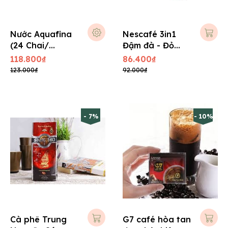
Nước Aquafina
Nescafé 3in1
(24 Chai/
Đậm đà - Đỏ
Thùng)
(18Gói x
118.800₫
86.400₫
16gram)
123.000₫
92.000₫
- 7%
- 10%
Cà phê Trung
G7 café hòa tan