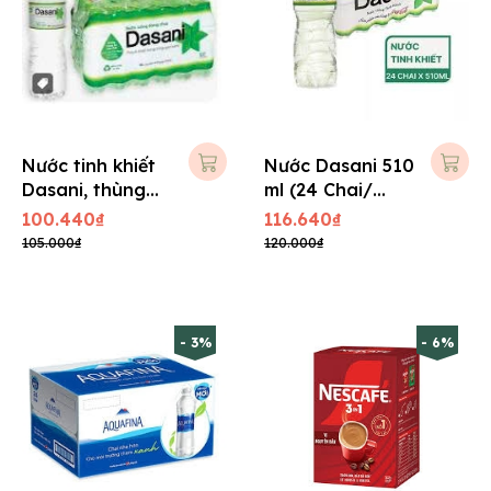
Nước tinh khiết
Nước Dasani 510
Dasani, thùng
ml (24 Chai/
24 chai, 350ml
Thùng)
100.440₫
116.640₫
105.000₫
120.000₫
- 3%
- 6%