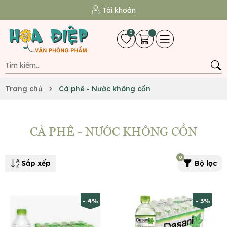
Tài khoản
0
Trang chủ
Cà phê - Nước không cồn
CÀ PHÊ - NƯỚC KHÔNG CỒN
0
Sắp xếp
Bộ lọc
- 4%
- 3%