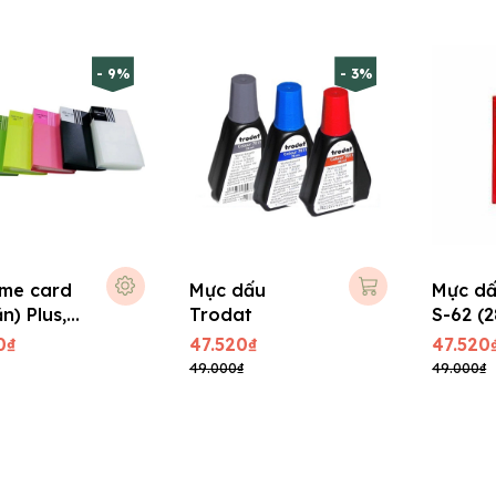
- 9%
- 3%
me card
Mực dấu
Mực dấ
n) Plus,
Trodat
S-62 (2
0₫
47.520₫
47.520
49.000₫
49.000₫