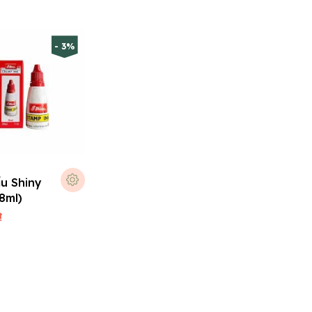
- 3%
u Shiny
8ml)
₫