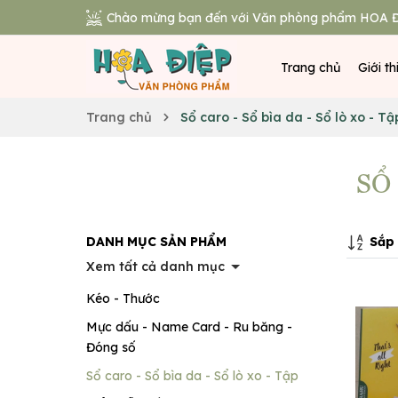
Chào mừng bạn đến với Văn phòng phẩm HOA Đ
Trang chủ
Giới th
Trang chủ
Sổ caro - Sổ bìa da - Sổ lò xo - Tậ
SỔ 
Sắp 
DANH MỤC SẢN PHẨM
Xem tất cả danh mục
Kéo - Thước
Mực dấu - Name Card - Ru băng -
Đóng số
Sổ caro - Sổ bìa da - Sổ lò xo - Tập