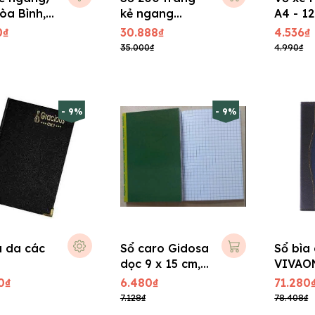
òa Bình,
kẻ ngang
A4 - 12
 cm
Patterns A4 -
0₫
30.888₫
4.536₫
4530
35.000₫
4.990₫
- 9%
- 9%
a da các
Sổ caro Gidosa
Sổ bìa
dọc 9 x 15 cm,
VIVAO
bìa giấy
loại
0₫
6.480₫
71.280
7.128₫
78.408₫