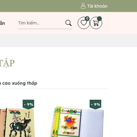
Tài khoản
0
ẫn
 TẬP
á cao xuống thấp
- 9%
- 9%