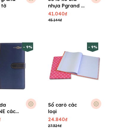
 tờ
nhựa Pgrand -
140 trang
41.040₫
45.144₫
- 9%
- 9%
 da
Sổ carô các
NE các
loại
₫
24.840₫
27.324₫