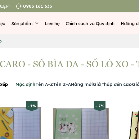
IỆP!
0983 161 635
iệu
Sản phẩm
Liên hệ
Chính sách và Quy định
Hướng d
p
CARO - SỔ BÌA DA - SỔ LÒ XO -
xếp
Mặc định
Tên A-Z
Tên Z-A
Hàng mới
Giá thấp đến cao
Gi
- 1%
- 7%