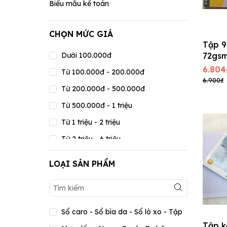
Biểu mẫu kế toán
CHỌN MỨC GIÁ
Tập 9
Dưới 100.000đ
72gsm
A057-
6.804
Từ 100.000đ - 200.000đ
cm
6.900₫
Từ 200.000đ - 500.000đ
Từ 500.000đ - 1 triệu
Từ 1 triệu - 2 triệu
Từ 2 triệu - 6 triệu
Từ 6 triệu - 15 triệu
LOẠI SẢN PHẨM
Từ 15 triệu - 20 triệu
Trên 20 triệu
Sổ caro - Sổ bìa da - Sổ lò xo - Tập
Tập k