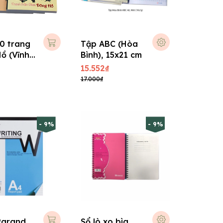
0 trang
Tập ABC (Hòa
ồ (Vĩnh
Bình), 15x21 cm
15x21 cm
15.552₫
17.000₫
- 9%
- 9%
Pgrand
Sổ lò xo bìa