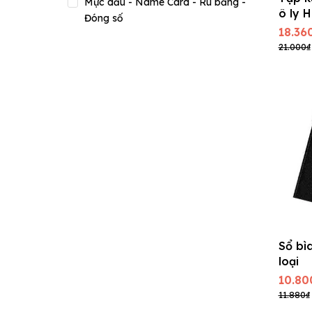
Mực dấu - Name Card - Ru băng -
ô ly H
Đóng số
17x25
18.36
21.000₫
Sổ bì
loại
10.80
11.880₫