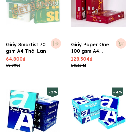
Giấy Smartist 70
Giấy Paper One
gsm A4 Thái Lan
100 gsm A4
Indo
64.800₫
128.304₫
68.000₫
141.134₫
- 2%
- 4%