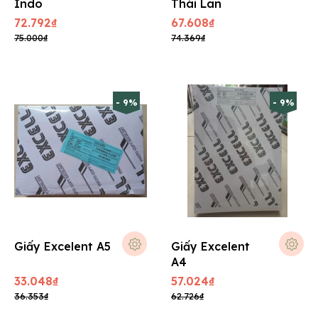
Indo
Thái Lan
72.792₫
67.608₫
75.000₫
74.369₫
- 9%
- 9%
Giấy Excelent A5
Giấy Excelent
A4
33.048₫
57.024₫
36.353₫
62.726₫