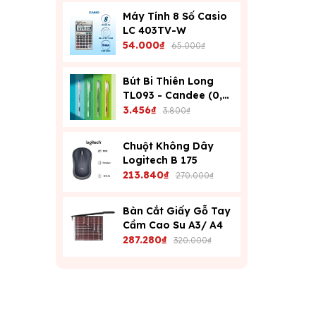
Máy Tính 8 Số Casio
LC 403TV-W
54.000₫
65.000₫
Bút Bi Thiên Long
TL093 - Candee (0,6
Mm) - Xanh
3.456₫
3.800₫
Chuột Không Dây
Logitech B 175
213.840₫
270.000₫
Bàn Cắt Giấy Gỗ Tay
Cầm Cao Su A3/ A4
287.280₫
320.000₫