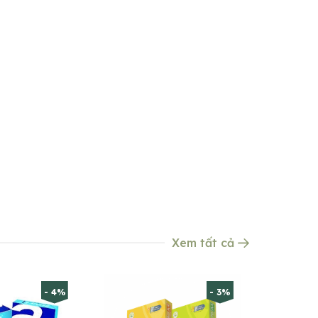
Xem tất cả
- 4%
- 3%