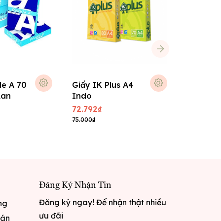
le A 70
Giấy IK Plus A4
Giấy Qua
Lan
Indo
Thái La
72.792₫
67.608₫
75.000₫
74.369₫
Đăng Ký Nhận Tin
Đăng ký ngay! Để nhận thật nhiều
ng
ưu đãi
oán