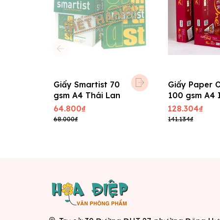
Giấy Smartist 70
Giấy Paper 
gsm A4 Thái Lan
100 gsm A4 
64.800₫
128.304₫
68.000₫
141.134₫