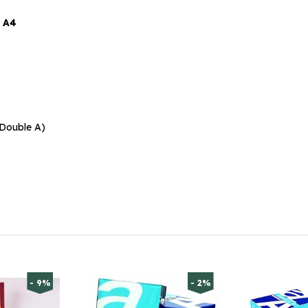
 A4
 Double A)
- 9%
- 2%