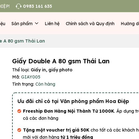
IỆP!
0983 161 635
iệu
Sản phẩm
Liên hệ
Chính sách và Quy định
Hướng d
e A 80 gsm Thái Lan
Giấy Double A 80 gsm Thái Lan
Thể loại:
Giấy in, giấy photo
Mã:
GIAY005
Tình trạng:
Còn hàng
Ưu đãi chỉ có tại Văn phòng phẩm Hoa Điệp
Freeship Đơn Hàng Nội Thành Từ 1000K
. Áp dụng tr
cả các đơn hàng
Tặng một voucher trị giá 50K
cho tất cả các khách 
mới với đơn hàng
từ 1 triệu đồng