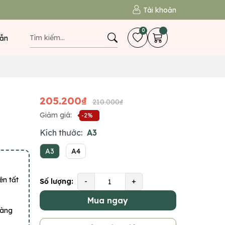
Tài khoản
0
ẫn
205.200₫
210.000₫
Giảm giá:
-2%
Kích thước:
A3
A3
A4
ên tất
Số lượng:
-
+
Mua ngay
hàng