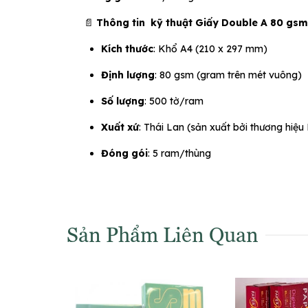
📄
Thông tin
kỹ thuật Giấy Double A 80 gsm
Kích thước
: Khổ A4 (210 x 297 mm)
Định lượng
: 80 gsm (gram trên mét vuông)
Số lượng
: 500 tờ/ram
Xuất xứ
: Thái Lan (sản xuất bởi thương hiệu
Đóng gói
: 5 ram/thùng
Sản Phẩm Liên Quan