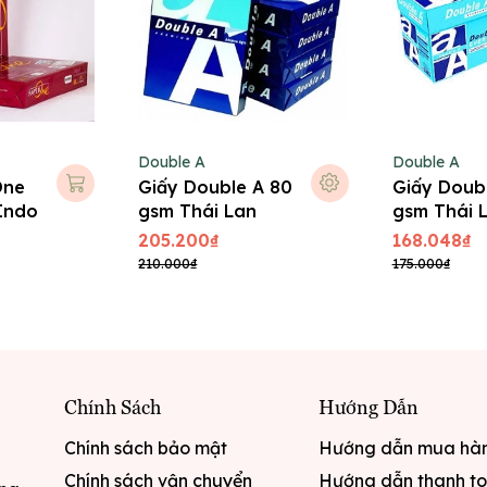
Double A
Double A
One
Giấy Double A 80
Giấy Doub
Indo
gsm Thái Lan
gsm Thái 
205.200₫
168.048₫
210.000₫
175.000₫
Chính Sách
Hướng Dẫn
Chính sách bảo mật
Hướng dẫn mua hà
Chính sách vận chuyển
Hướng dẫn thanh t