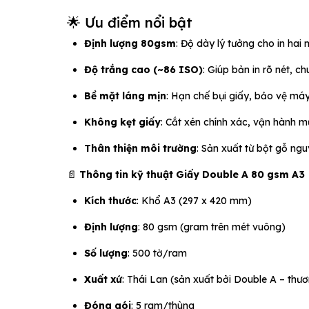
🌟 Ưu điểm nổi bật
Định lượng 80gsm
: Độ dày lý tưởng cho in ha
Độ trắng cao (~86 ISO)
: Giúp bản in rõ nét, c
Bề mặt láng mịn
: Hạn chế bụi giấy, bảo vệ máy
Không kẹt giấy
: Cắt xén chính xác, vận hành 
Thân thiện môi trường
: Sản xuất từ bột gỗ ng
📄
Thông tin kỹ thuật Giấy Double A 80 gsm A3
Kích thước
: Khổ A3 (297 x 420 mm)
Định lượng
: 80 gsm (gram trên mét vuông)
Số lượng
: 500 tờ/ram
Xuất xứ
: Thái Lan (sản xuất bởi Double A – thươ
Đóng gói
: 5 ram/thùng