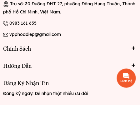
Trụ sở: 30 Đường ĐHT 27, phường Đông Hưng Thuận, Thành
phố Hồ Chí Minh, Việt Nam.
0983 161 635
vpphoadiep@gmail.com
Chính Sách
Hướng Dẫn
Liên hệ
Đăng Ký Nhận Tin
Đăng ký ngay! Để nhận thật nhiều ưu đãi
Đăng ký
© Bản quyền thuộc về
Văn phòng phẩm Hoa Điệp
Cung cấp bởi
Sapo