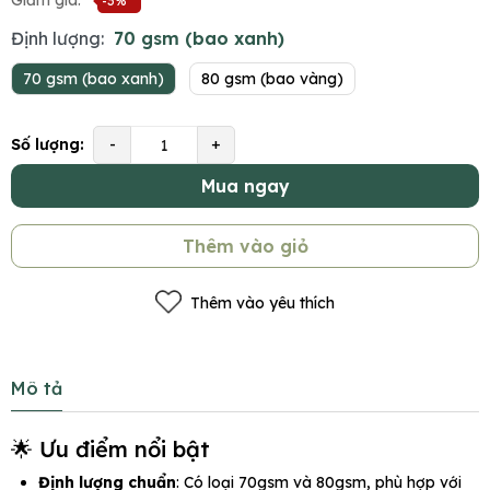
Giảm giá:
-3%
Định lượng:
70 gsm (bao xanh)
70 gsm (bao xanh)
80 gsm (bao vàng)
Số lượng:
-
+
Mua ngay
Thêm vào giỏ
Thêm vào yêu thích
Mô tả
🌟 Ưu điểm nổi bật
Định lượng chuẩn
: Có loại 70gsm và 80gsm, phù hợp với