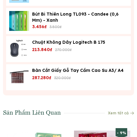
Bút Bi Thiên Long TL093 - Candee (0,6
Mm) - Xanh
3.456₫
3.800₫
Chuột Không Dây Logitech B 175
213.840₫
270.000₫
Bàn Cắt Giấy Gỗ Tay Cầm Cao Su A3/ A4
287.280₫
320.000₫
Sản Phẩm Liên Quan
Xem tất cả
- 9%