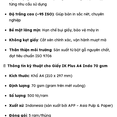
từng nhu cầu sử dụng
Độ trắng cao (~95 ISO)
: Giúp bản in sắc nét, chuyên
nghiệp
Bề mặt láng mịn
: Hạn chế bụi giấy, bảo vệ máy in
Không kẹt giấy
: Cắt xén chính xác, vận hành mượt mà
Thân thiện môi trường
: Sản xuất từ bột gỗ nguyên chất,
đạt tiêu chuẩn ISO 9706
📄
Thông tin kỹ thuật cho Giấy IK Plus A4 Indo 70 gsm
Kích thước
: Khổ A4 (210 x 297 mm)
Định lượng
: 70 gsm (gram trên mét vuông)
Số lượng
: 500 tờ/ram
Xuất xứ
: Indonesia (sản xuất bởi APP – Asia Pulp & Paper)
Đóng gói
: 5 ram/thùng