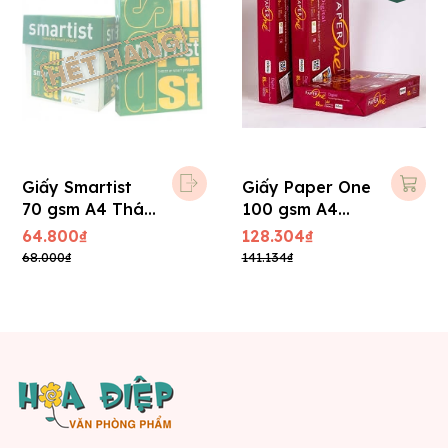
Giấy Smartist
Giấy Paper One
70 gsm A4 Thái
100 gsm A4
Lan
Indo
64.800₫
128.304₫
68.000₫
141.134₫