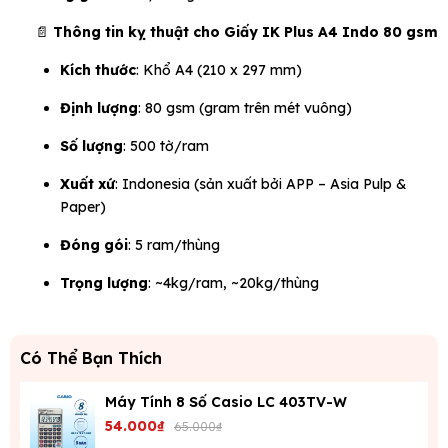
📄
Thông tin kỵ thuật cho Giấy IK Plus A4 Indo 80 gsm
Kích thước
: Khổ A4 (210 x 297 mm)
Định lượng
: 80 gsm (gram trên mét vuông)
Số lượng
: 500 tờ/ram
Xuất xứ
: Indonesia (sản xuất bởi APP – Asia Pulp &
Paper)
Đóng gói
: 5 ram/thùng
Trọng lượng
: ~4kg/ram, ~20kg/thùng
Có Thể Bạn Thích
Máy Tính 8 Số Casio LC 403TV-W
54.000₫
65.000₫