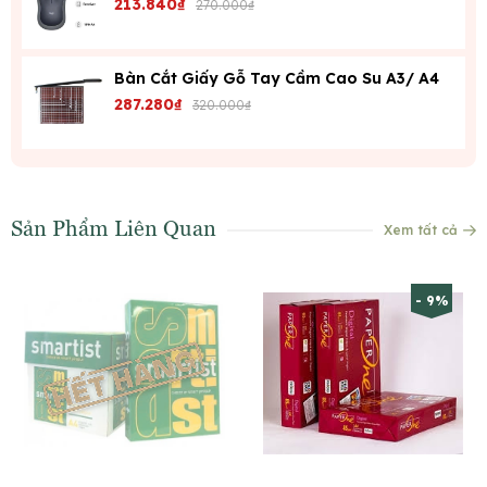
213.840₫
270.000₫
Bàn Cắt Giấy Gỗ Tay Cầm Cao Su A3/ A4
287.280₫
320.000₫
Sản Phẩm Liên Quan
Xem tất cả
- 9%