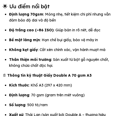
🌟 Ưu điểm nổi bật
Định lượng 70gsm
: Mỏng nhẹ, tiết kiệm chi phí nhưng vẫn
đảm bảo độ dai và độ bền
Độ trắng cao (~86 ISO)
: Giúp bản in rõ nét, dễ đọc
Bề mặt láng mịn
: Hạn chế bụi giấy, bảo vệ máy in
Không kẹt giấy
: Cắt xén chính xác, vận hành mượt mà
Thân thiện môi trường
: Sản xuất từ bột gỗ nguyên chất,
không chứa chất độc hại.
📄
Thông tin kỹ thuật Giấy Double A 70 gsm A3
Kích thước
: Khổ A3 (297 x 420 mm)
Định lượng
: 70 gsm (gram trên mét vuông)
Số lượng
: 500 tờ/ram
Xuất xứ
: Thái Lan (sản xuất bởi Double A – thương hiệu