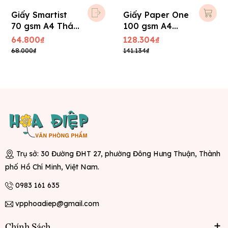
Giấy Smartist
Giấy Paper One
70 gsm A4 Thái
100 gsm A4
Lan
Indo
64.800₫
128.304₫
68.000₫
141.134₫
Trụ sở: 30 Đường ĐHT 27, phường Đông Hưng Thuận, Thành
phố Hồ Chí Minh, Việt Nam.
0983 161 635
vpphoadiep@gmail.com
Chính Sách