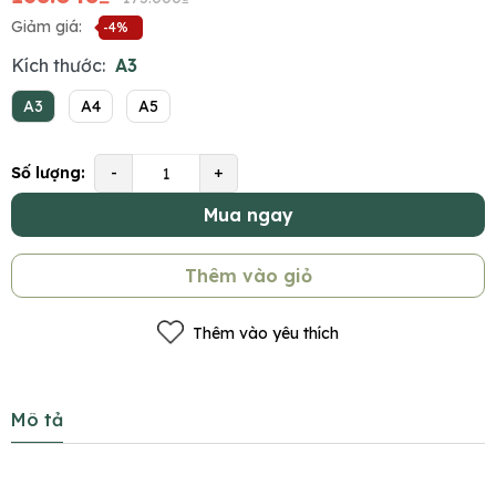
Giảm giá:
-4%
Kích thước:
A3
A3
A4
A5
Số lượng:
-
+
Mua ngay
Thêm vào giỏ
Thêm vào yêu thích
Mô tả