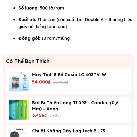
Số lượng
: 500 tờ/ram
Xuất xứ
: Thái Lan (sản xuất bởi Double A – thương hiệu
giấy nổi tiếng toàn cầu)
Đóng gói
: 10 ram/thùng
Có Thể Bạn Thích
Máy Tính 8 Số Casio LC 403TV-W
54.000₫
65.000₫
Bút Bi Thiên Long TL093 - Candee (0,6
Mm) - Xanh
3.456₫
3.800₫
Chuột Không Dây Logitech B 175