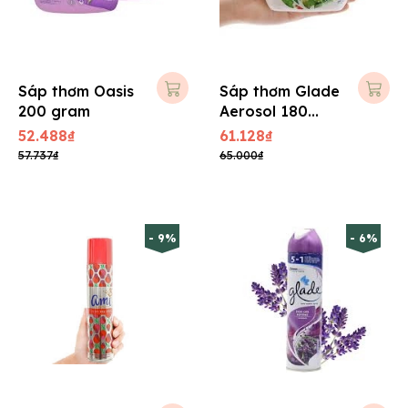
Sáp thơm Oasis
Sáp thơm Glade
200 gram
Aerosol 180
gram
52.488₫
61.128₫
57.737₫
65.000₫
- 9%
- 6%