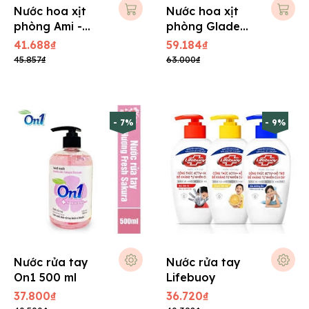
Nước hoa xịt
Nước hoa xịt
phòng Ami -
phòng Glade
280ml
280ml
41.688₫
59.184₫
45.857₫
63.000₫
- 7%
- 9%
Nước rửa tay
Nước rửa tay
On1 500 ml
Lifebuoy
37.800₫
36.720₫