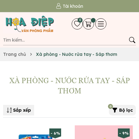
Tài khoản
0
Trang chủ
Xà phòng - Nước rửa tay - Sáp thơm
XÀ PHÒNG - NƯỚC RỬA TAY - SÁP
THƠM
0
Sắp xếp
Bộ lọc
- 6%
- 9%