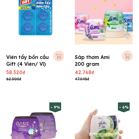
Viên tẩy bồn cầu
Sáp thơm Ami
Gift (4 Viên/ Vĩ)
200 gram
58.320₫
42.768₫
62.000₫
47.045₫
- 9%
- 6%