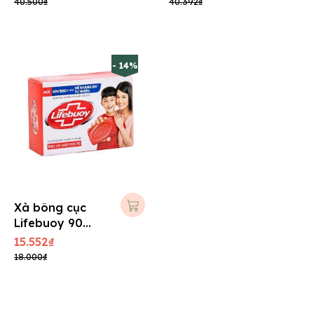
40.500₫
40.392₫
- 14%
Xà bông cục
Lifebuoy 90
gram - Nhỏ
15.552₫
18.000₫