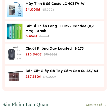
Máy Tính 8 Số Casio LC 403TV-W
54.000₫
65.000₫
Bút Bi Thiên Long TL093 - Candee (0,6
Mm) - Xanh
3.456₫
3.800₫
Chuột Không Dây Logitech B 175
213.840₫
270.000₫
Bàn Cắt Giấy Gỗ Tay Cầm Cao Su A3/ A4
287.280₫
320.000₫
Sản Phẩm Liên Quan
Xem tất cả