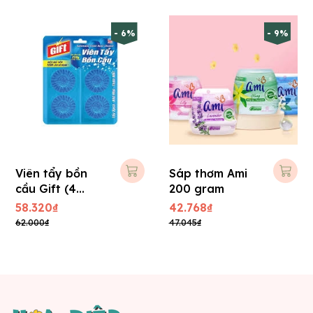
- 6%
- 9%
Viên tẩy bồn
Sáp thơm Ami
cầu Gift (4
200 gram
Viên/ Vĩ)
58.320₫
42.768₫
62.000₫
47.045₫