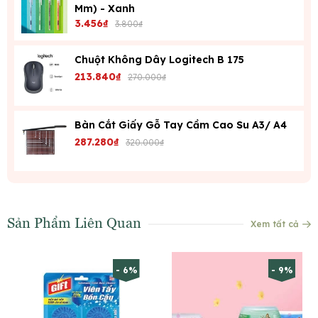
Mm) - Xanh
3.456₫
3.800₫
Chuột Không Dây Logitech B 175
213.840₫
270.000₫
Bàn Cắt Giấy Gỗ Tay Cầm Cao Su A3/ A4
287.280₫
320.000₫
Sản Phẩm Liên Quan
Xem tất cả
- 6%
- 9%