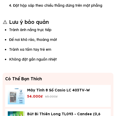
Đặt hộp sáp theo chiều thẳng đứng trên mặt phẳng
⚠️ Lưu ý bảo quản
Tránh ánh nắng trực tiếp
Để nơi khô ráo, thoáng mát
Tránh xa tầm tay trẻ em
Không đặt gần nguồn nhiệt
Có Thể Bạn Thích
Máy Tính 8 Số Casio LC 403TV-W
54.000₫
65.000₫
Bút Bi Thiên Long TL093 - Candee (0,6