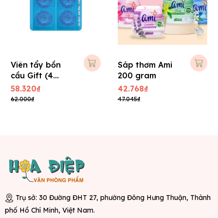
Viên tẩy bồn
Sáp thơm Ami
cầu Gift (4
200 gram
Viên/ Vĩ)
58.320₫
42.768₫
62.000₫
47.045₫
Trụ sở: 30 Đường ĐHT 27, phường Đông Hưng Thuận, Thành
phố Hồ Chí Minh, Việt Nam.