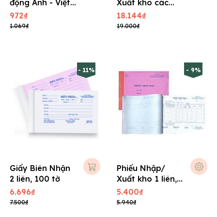
động Anh - Việt
Xuất kho các
70 gsm
loại
972₫
18.144₫
1.069₫
19.000₫
- 11%
- 9%
Giấy Biên Nhận
Phiếu Nhập/
2 liên, 100 tờ
Xuất kho 1 liên,
giấy Pelure, 80
6.696₫
5.400₫
tờ
7.500₫
5.940₫