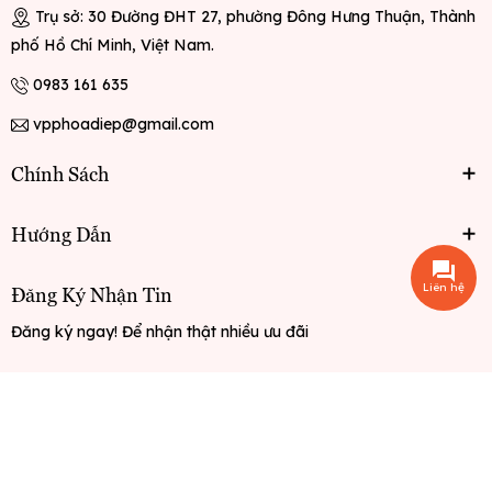
Trụ sở: 30 Đường ĐHT 27, phường Đông Hưng Thuận, Thành
phố Hồ Chí Minh, Việt Nam.
0983 161 635
vpphoadiep@gmail.com
Chính Sách
Hướng Dẫn
Liên hệ
Đăng Ký Nhận Tin
Đăng ký ngay! Để nhận thật nhiều ưu đãi
Đăng ký
© Bản quyền thuộc về
Văn phòng phẩm Hoa Điệp
Cung cấp bởi
Sapo