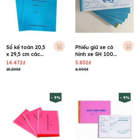
Sổ kế toán 20,5
Phiếu giữ xe có
x 29,5 cm các
hình xe SH 100
loại (80 trang)
tờ, số nhảy
14.472₫
5.832₫
15.200₫
6.000₫
- 9%
- 9%