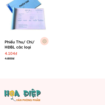
Phiếu Thu/ Chi/
HĐBL các loại
4.104₫
4.800₫