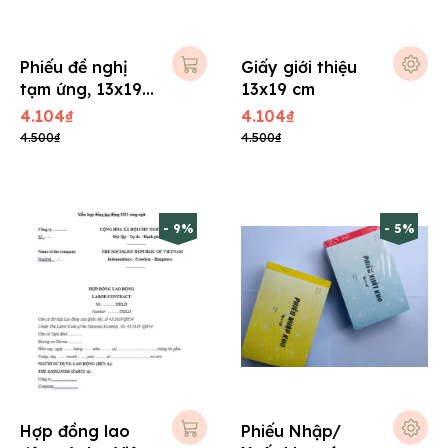
Phiếu đề nghị
Giấy giới thiệu
tạm ứng, 13x19
13x19 cm
giấy tái sinh
4.104₫
4.104₫
4.500₫
4.500₫
- 9%
- 5%
Hợp đồng lao
Phiếu Nhập/