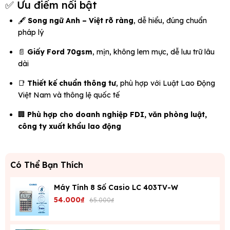
✅ Ưu điểm nổi bật
🖋️
Song ngữ Anh – Việt rõ ràng
, dễ hiểu, đúng chuẩn
pháp lý
📄
Giấy Ford 70gsm
, mịn, không lem mực, dễ lưu trữ lâu
dài
📑
Thiết kế chuẩn thông tư
, phù hợp với Luật Lao Động
Việt Nam và thông lệ quốc tế
🏢
Phù hợp cho doanh nghiệp FDI, văn phòng luật,
công ty xuất khẩu lao động
Có Thể Bạn Thích
Máy Tính 8 Số Casio LC 403TV-W
54.000₫
65.000₫