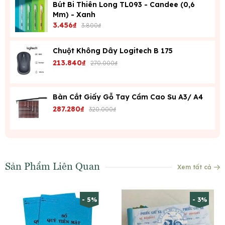
Bút Bi Thiên Long TL093 - Candee (0,6
Mm) - Xanh
3.456₫
3.800₫
Chuột Không Dây Logitech B 175
213.840₫
270.000₫
Bàn Cắt Giấy Gỗ Tay Cầm Cao Su A3/ A4
287.280₫
320.000₫
Sản Phẩm Liên Quan
Xem tất cả
- 5%
- 3%