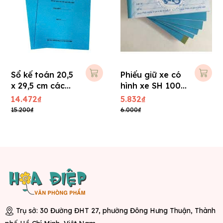
Sổ kế toán 20,5
Phiếu giữ xe có
x 29,5 cm các
hình xe SH 100
loại (80 trang)
tờ, số nhảy
14.472₫
5.832₫
15.200₫
6.000₫
Trụ sở: 30 Đường ĐHT 27, phường Đông Hưng Thuận, Thành