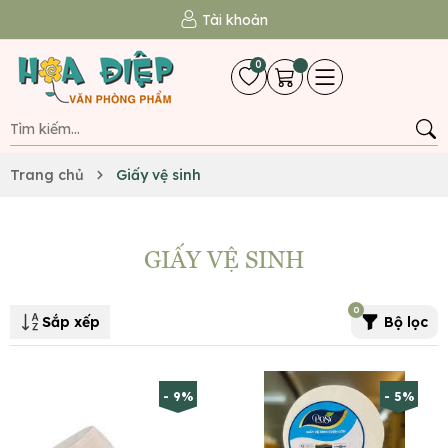
Tài khoản
0
Trang chủ
Giấy vệ sinh
GIẤY VỆ SINH
0
Sắp xếp
Bộ lọc
- 9%
- 5%