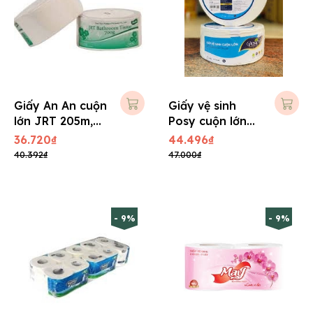
Giấy An An cuộn
Giấy vệ sinh
lớn JRT 205m,
Posy cuộn lớn
700 gram
700 gram
36.720₫
44.496₫
40.392₫
47.000₫
- 9%
- 9%