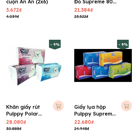
cuộn An An (2x6)
Đỏ Supreme 80
tờ, 2 lớp
3.672₫
21.384₫
4.039₫
23.522₫
- 9%
- 9%
Khăn giấy rút
Giấy lụa hộp
Pulppy Polar
Pulppy Supreme
Bear 250 tờ, 2
180 tờ, 2 lớp
28.080₫
22.680₫
lớp
30.888₫
24.948₫