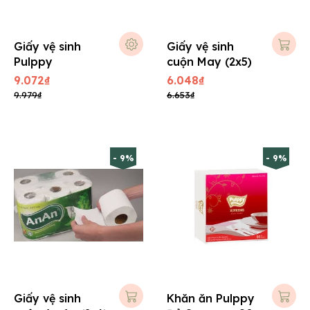
Giấy vệ sinh
Giấy vệ sinh
Pulppy
cuộn May (2x5)
9.072₫
6.048₫
9.979₫
6.653₫
- 9%
- 9%
Giấy vệ sinh
Khăn ăn Pulppy