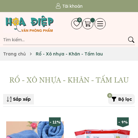
Tài khoản
0
Trang chủ
Rổ - Xô nhựa - Khăn - Tấm lau
RỔ - XÔ NHỰA - KHĂN - TẤM LAU
0
Sắp xếp
Bộ lọc
- 12%
- 9%