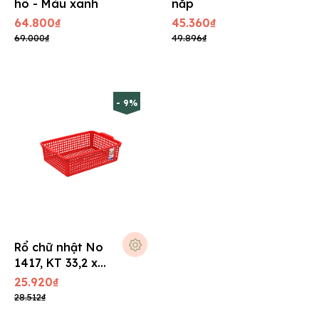
hô - Màu xanh
nắp
64.800₫
45.360₫
69.000₫
49.896₫
- 9%
Rổ chữ nhật No
1417, KT 33,2 x
23,5 x 9,8 cm A5
25.920₫
28.512₫