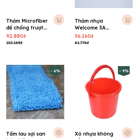
Thảm Microfiber
Thảm nhựa
đế chống trượt
Welcome 3A
40x60 cm
40x60 cm
92.880₫
56.160₫
102.168₫
61.776₫
- 6%
- 9%
Tấm lau sợi san
Xô nhựa không