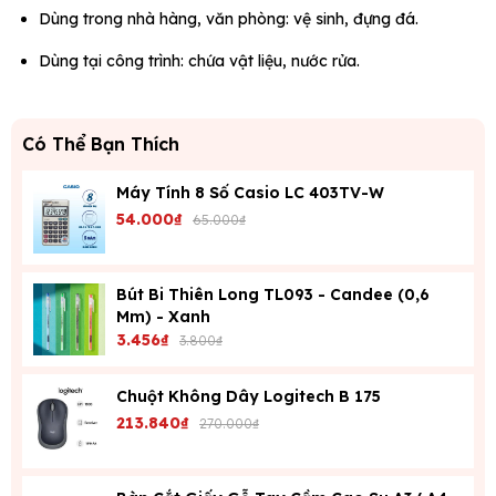
Dùng trong nhà hàng, văn phòng: vệ sinh, đựng đá.
Dùng tại công trình: chứa vật liệu, nước rửa.
Có Thể Bạn Thích
Máy Tính 8 Số Casio LC 403TV-W
54.000₫
65.000₫
Bút Bi Thiên Long TL093 - Candee (0,6
Mm) - Xanh
3.456₫
3.800₫
Chuột Không Dây Logitech B 175
213.840₫
270.000₫