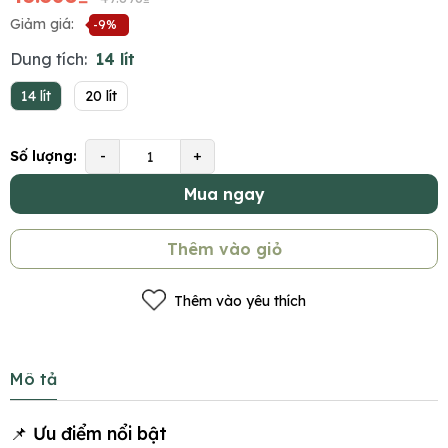
Giảm giá:
-9%
Dung tích:
14 lít
14 lít
20 lít
Số lượng:
-
+
Mua ngay
Thêm vào giỏ
Thêm vào yêu thích
Mô tả
📌 Ưu điểm nổi bật