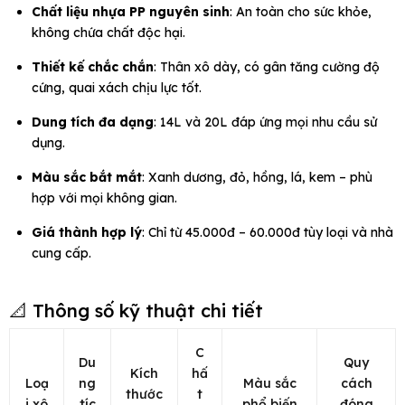
Chất liệu nhựa PP nguyên sinh
: An toàn cho sức khỏe,
không chứa chất độc hại.
Thiết kế chắc chắn
: Thân xô dày, có gân tăng cường độ
cứng, quai xách chịu lực tốt.
Dung tích đa dạng
: 14L và 20L đáp ứng mọi nhu cầu sử
dụng.
Màu sắc bắt mắt
: Xanh dương, đỏ, hồng, lá, kem – phù
hợp với mọi không gian.
Giá thành hợp lý
: Chỉ từ 45.000đ – 60.000đ tùy loại và nhà
cung cấp.
📐 Thông số kỹ thuật chi tiết
C
Du
Quy
Kích
hấ
Loạ
ng
Màu sắc
cách
thước
t
i xô
tíc
phổ biến
đóng