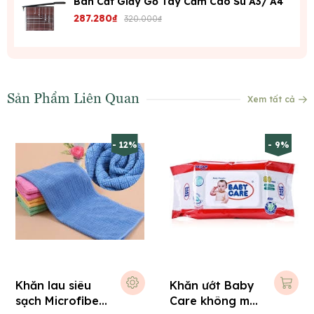
Bàn Cắt Giấy Gỗ Tay Cầm Cao Su A3/ A4
287.280₫
320.000₫
Sản Phẩm Liên Quan
Xem tất cả
- 12%
- 9%
Khăn lau siêu
Khăn ướt Baby
sạch Microfiber
Care không mùi