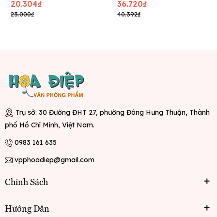
Caro
80 tờ
20.304₫
36.720₫
23.000₫
40.392₫
Trụ sở: 30 Đường ĐHT 27, phường Đông Hưng Thuận, Thành
phố Hồ Chí Minh, Việt Nam.
0983 161 635
vpphoadiep@gmail.com
Chính Sách
Hướng Dẫn