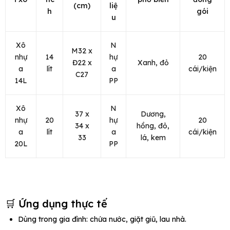
(cm)
liệ
h
gói
u
Xô
N
M32 x
nhự
14
hự
20
Đ22 x
Xanh, đỏ
a
lít
a
cái/kiện
C27
14L
PP
Xô
N
37 x
Dương,
nhự
20
hự
20
34 x
hồng, đỏ,
a
lít
a
cái/kiện
33
lá, kem
20L
PP
🛒 Ứng dụng thực tế
Dùng trong gia đình: chứa nước, giặt giũ, lau nhà.