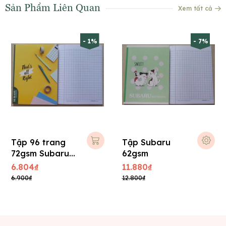
Sản Phẩm Liên Quan
Xem tất cả
- 1%
- 7%
Tập 96 trang
Tập Subaru
72gsm Subaru
62gsm
A057-V1, 15x21
6.804₫
11.880₫
cm
6.900₫
12.800₫