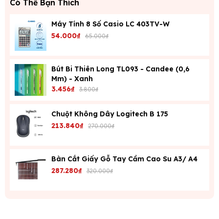
Có Thể Bạn Thích
Máy Tính 8 Số Casio LC 403TV-W
54.000₫
65.000₫
Bút Bi Thiên Long TL093 - Candee (0,6
Mm) - Xanh
3.456₫
3.800₫
Chuột Không Dây Logitech B 175
213.840₫
270.000₫
Bàn Cắt Giấy Gỗ Tay Cầm Cao Su A3/ A4
287.280₫
320.000₫