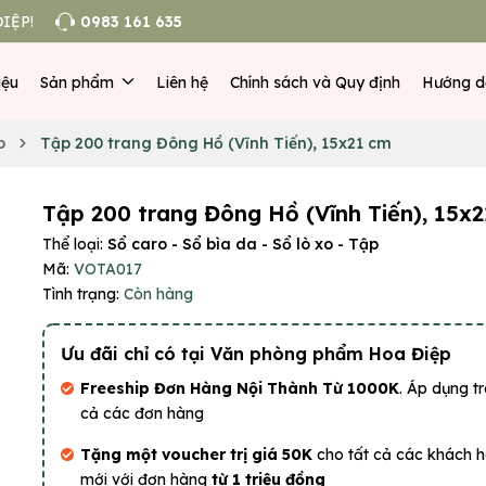
IỆP!
0983 161 635
iệu
Sản phẩm
Liên hệ
Chính sách và Quy định
Hướng d
p
Tập 200 trang Đông Hồ (Vĩnh Tiến), 15x21 cm
Tập 200 trang Đông Hồ (Vĩnh Tiến), 15x
Thể loại:
Sổ caro - Sổ bìa da - Sổ lò xo - Tập
Mã:
VOTA017
Tình trạng:
Còn hàng
Ưu đãi chỉ có tại Văn phòng phẩm Hoa Điệp
Freeship Đơn Hàng Nội Thành Từ 1000K
. Áp dụng tr
cả các đơn hàng
Tặng một voucher trị giá 50K
cho tất cả các khách 
mới với đơn hàng
từ 1 triệu đồng