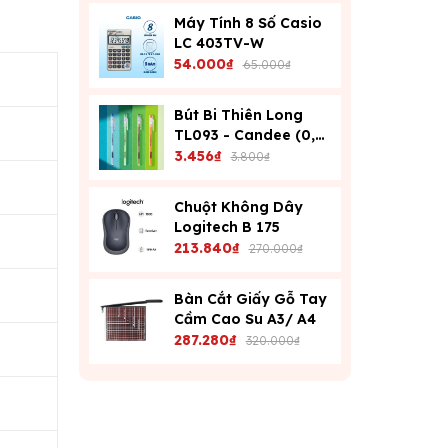
Máy Tính 8 Số Casio
LC 403TV-W
54.000₫
65.000₫
Bút Bi Thiên Long
TL093 - Candee (0,6
Mm) - Xanh
3.456₫
3.800₫
Chuột Không Dây
Logitech B 175
213.840₫
270.000₫
Bàn Cắt Giấy Gỗ Tay
Cầm Cao Su A3/ A4
287.280₫
320.000₫