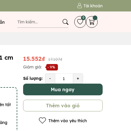
Tài khoản
0
ẫn
21 cm
15.552₫
17.107₫
Giảm giá:
- 9%
Số lượng:
-
+
Mua ngay
ên tất
Thêm vào giỏ
Thêm vào yêu thích
hàng