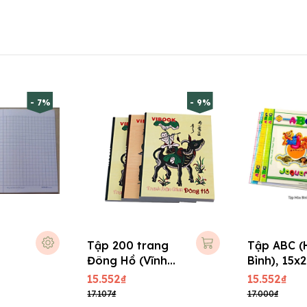
- 7%
- 9%
Tập 200 trang
Tập ABC (
Đông Hồ (Vĩnh
Bình), 15x
Tiến), 15x21 cm
15.552₫
15.552₫
17.107₫
17.000₫