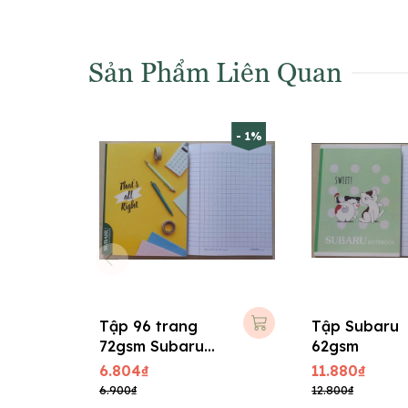
Sản Phẩm Liên Quan
- 1%
Tập 96 trang
Tập Subaru
72gsm Subaru
62gsm
A057-V1, 15x21
6.804₫
11.880₫
cm
6.900₫
12.800₫