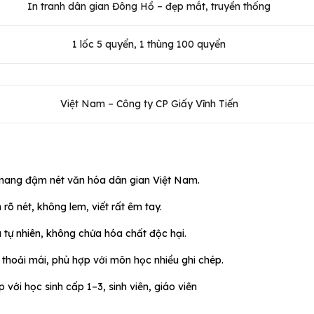
In tranh dân gian Đông Hồ – đẹp mắt, truyền thống
1 lốc 5 quyển, 1 thùng 100 quyển
Việt Nam – Công ty CP Giấy Vĩnh Tiến
– mang đậm nét văn hóa dân gian Việt Nam.
 rõ nét, không lem, viết rất êm tay.
u tự nhiên, không chứa hóa chất độc hại.
ức thoải mái, phù hợp với môn học nhiều ghi chép.
 với học sinh cấp 1–3, sinh viên, giáo viên