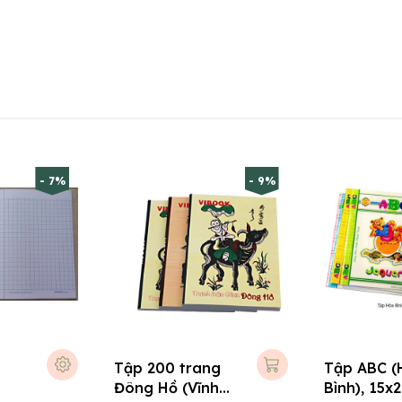
- 7%
- 9%
Tập 200 trang
Tập ABC (
Đông Hồ (Vĩnh
Bình), 15x