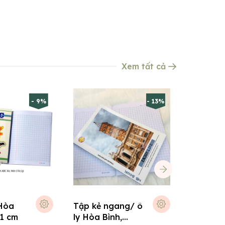
Xem tất cả
- 9%
- 13%
Hòa
Tập kẻ ngang/ ô
Sổ 200 
21 cm
ly Hòa Bình,
ngang P