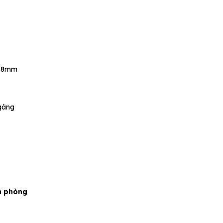
g 8mm
 gàng
ăn phòng