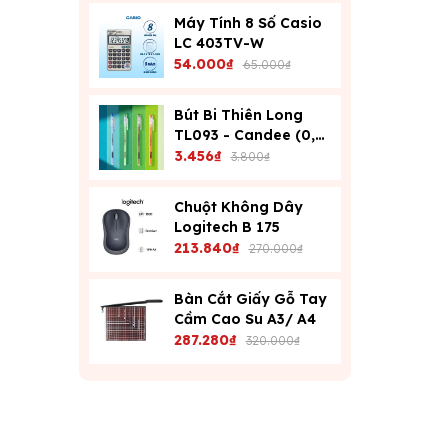
Máy Tính 8 Số Casio
LC 403TV-W
54.000₫
65.000₫
Bút Bi Thiên Long
TL093 - Candee (0,6
Mm) - Xanh
3.456₫
3.800₫
Chuột Không Dây
Logitech B 175
213.840₫
270.000₫
Bàn Cắt Giấy Gỗ Tay
Cầm Cao Su A3/ A4
287.280₫
320.000₫