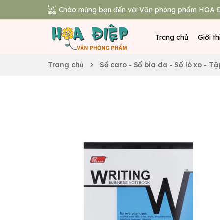
Chào mừng bạn đến với Văn phòng phẩm HOA Đ
Trang chủ
Giới th
Trang chủ
Sổ caro - Sổ bìa da - Sổ lò xo - Tậ