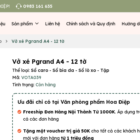
IỆP!
0983 161 635
iệu
Sản phẩm
Liên hệ
Chính sách và Quy định
Hướng d
p
Vở xé Pgrand A4 - 12 tờ
Vở xé Pgrand A4 - 12 tờ
Thể loại:
Sổ caro - Sổ bìa da - Sổ lò xo - Tập
Mã:
VOTA039
Tình trạng:
Còn hàng
Ưu đãi chỉ có tại Văn phòng phẩm Hoa Điệp
Freeship Đơn Hàng Nội Thành Từ 1000K
. Áp dụng tr
cả các đơn hàng
Tặng một voucher trị giá 50K
cho tất cả các khách 
mới với đơn hàng
từ 1 triệu đồng