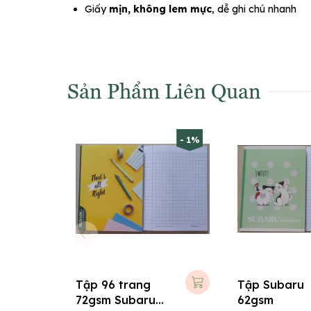
Giấy
mịn, không lem mực
, dễ ghi chú nhanh
Sản Phẩm Liên Quan
- 1%
Tập 96 trang
Tập Subaru
72gsm Subaru
62gsm