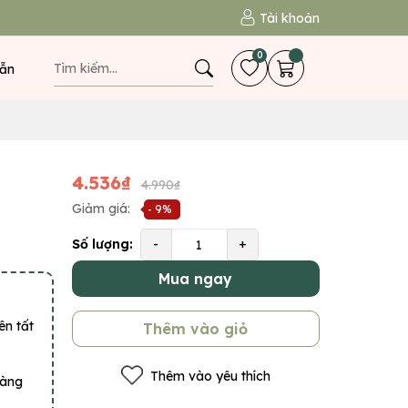
Tài khoản
0
ẫn
4.536₫
4.990₫
Giảm giá:
- 9%
Số lượng:
-
+
Mua ngay
ên tất
Thêm vào giỏ
Thêm vào yêu thích
hàng