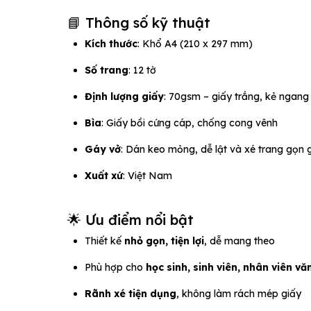
📘 Thông số kỹ thuật
Kích thước
: Khổ A4 (210 x 297 mm)
Số trang
: 12 tờ
Định lượng giấy
: 70gsm – giấy trắng, kẻ ngan
Bìa
: Giấy bồi cứng cáp, chống cong vênh
Gáy vở
: Dán keo mỏng, dễ lật và xé trang gọn
Xuất xứ
: Việt Nam
🌟 Ưu điểm nổi bật
Thiết kế
nhỏ gọn, tiện lợi
, dễ mang theo
Phù hợp cho
học sinh, sinh viên, nhân viên v
Rãnh xé tiện dụng
, không làm rách mép giấy