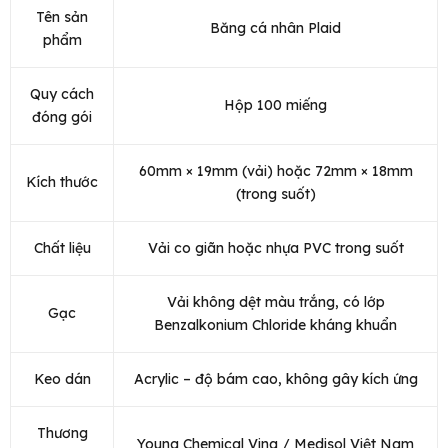
Tên sản
Băng cá nhân Plaid
phẩm
Quy cách
Hộp 100 miếng
đóng gói
60mm × 19mm (vải) hoặc 72mm × 18mm
Kích thước
(trong suốt)
Chất liệu
Vải co giãn hoặc nhựa PVC trong suốt
Vải không dệt màu trắng, có lớp
Gạc
Benzalkonium Chloride kháng khuẩn
Keo dán
Acrylic – độ bám cao, không gây kích ứng
Thương
Young Chemical Vina / Medisol Việt Nam