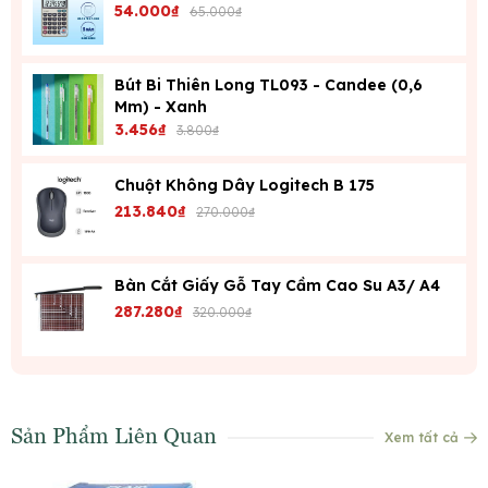
54.000₫
65.000₫
Bút Bi Thiên Long TL093 - Candee (0,6
Mm) - Xanh
3.456₫
3.800₫
Chuột Không Dây Logitech B 175
213.840₫
270.000₫
Bàn Cắt Giấy Gỗ Tay Cầm Cao Su A3/ A4
287.280₫
320.000₫
Sản Phẩm Liên Quan
Xem tất cả