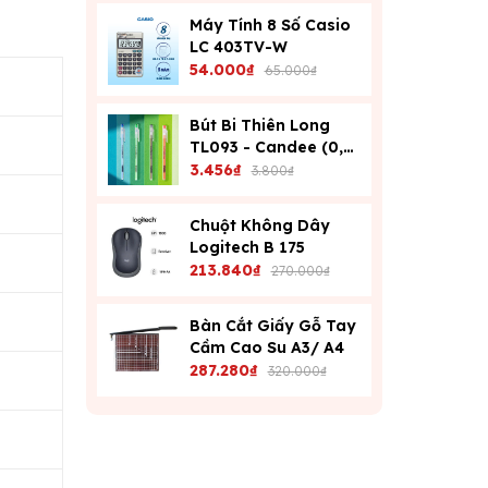
Máy Tính 8 Số Casio
LC 403TV-W
54.000₫
65.000₫
Bút Bi Thiên Long
TL093 - Candee (0,6
Mm) - Xanh
3.456₫
3.800₫
Chuột Không Dây
Logitech B 175
213.840₫
270.000₫
Bàn Cắt Giấy Gỗ Tay
Cầm Cao Su A3/ A4
287.280₫
320.000₫