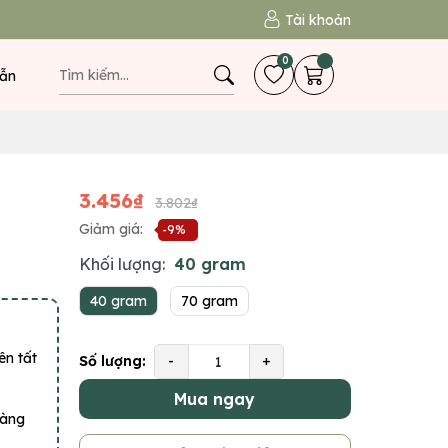
Tài khoản
0
ẫn
3.456₫
3.802₫
Giảm giá:
-9%
Khối lượng:
40 gram
40 gram
70 gram
ên tất
Số lượng:
-
+
Mua ngay
hàng