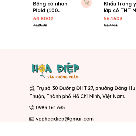
Băng cá nhân
Khẩu trang y
Plaid (100
lớp có THT 
miếng/ hộp)
Pro
64.800₫
56.160₫
71.280₫
61.776₫
Trụ sở: 30 Đường ĐHT 27, phường Đông H
Thuận, Thành phố Hồ Chí Minh, Việt Nam.
0983 161 635
vpphoadiep@gmail.com