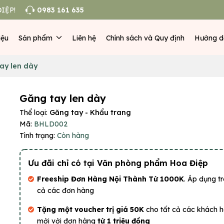
IỆP!
0983 161 635
iệu
Sản phẩm
Liên hệ
Chính sách và Quy định
Hướng d
ay len dày
Găng tay len dày
Thể loại:
Găng tay - Khẩu trang
Mã:
BHLD002
Tình trạng:
Còn hàng
Ưu đãi chỉ có tại Văn phòng phẩm Hoa Điệp
Freeship Đơn Hàng Nội Thành Từ 1000K
. Áp dụng tr
cả các đơn hàng
Tặng một voucher trị giá 50K
cho tất cả các khách 
mới với đơn hàng
từ 1 triệu đồng