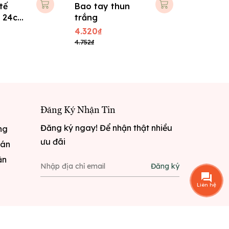
tế
Bao tay thun
Bao tay
 24cm,
trắng
trơn, tr
y
mũ
4.320₫
8.856₫
4.752₫
9.742₫
Đăng Ký Nhận Tin
Đăng ký ngay! Để nhận thật nhiều
ng
ưu đãi
oán
ận
Đăng ký
Liên hệ