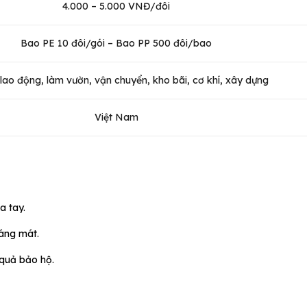
4.000 – 5.000 VNĐ/đôi
Bao PE 10 đôi/gói – Bao PP 500 đôi/bao
lao động, làm vườn, vận chuyển, kho bãi, cơ khí, xây dựng
Việt Nam
a tay.
oáng mát.
 quả bảo hộ.