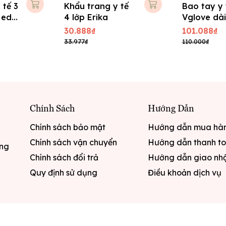
 tế 3
Khẩu trang y tế
Bao tay y 
Medi
4 lớp Erika
Vglove dài
có bột, dà
30.888₫
101.088₫
33.977₫
110.000₫
Chính Sách
Hướng Dẫn
Chính sách bảo mật
Hướng dẫn mua hà
Chính sách vận chuyển
Hướng dẫn thanh t
ưng
Chính sách đổi trả
Hướng dẫn giao nh
Quy định sử dụng
Điều khoản dịch vụ