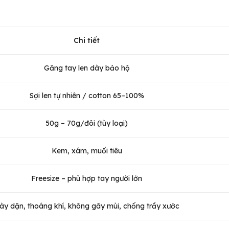
Chi tiết
Găng tay len dày bảo hộ
Sợi len tự nhiên / cotton 65–100%
50g – 70g/đôi (tùy loại)
Kem, xám, muối tiêu
Freesize – phù hợp tay người lớn
ày dặn, thoáng khí, không gây mùi, chống trầy xước