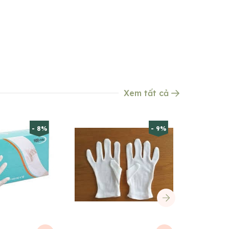
Xem tất cả
- 8%
- 9%