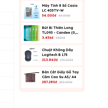
Máy Tính 8 Số Casio
LC 403TV-W
54.000₫
65.000₫
Bút Bi Thiên Long
TL093 - Candee (0,6
Mm) - Xanh
3.456₫
3.800₫
Chuột Không Dây
Logitech B 175
213.840₫
270.000₫
Bàn Cắt Giấy Gỗ Tay
Cầm Cao Su A3/ A4
287.280₫
320.000₫