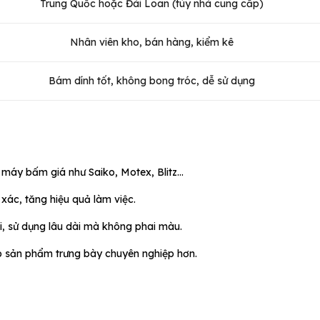
Trung Quốc hoặc Đài Loan (tùy nhà cung cấp)
Nhân viên kho, bán hàng, kiểm kê
Bám dính tốt, không bong tróc, dễ sử dụng
 máy bấm giá như Saiko, Motex, Blitz...
 xác, tăng hiệu quả làm việc.
i, sử dụng lâu dài mà không phai màu.
iúp sản phẩm trưng bày chuyên nghiệp hơn.