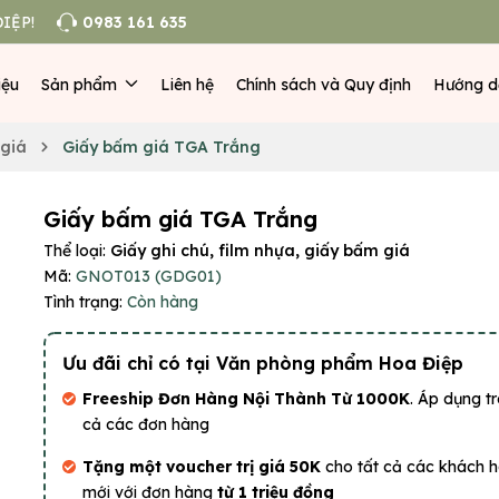
IỆP!
0983 161 635
iệu
Sản phẩm
Liên hệ
Chính sách và Quy định
Hướng d
 giá
Giấy bấm giá TGA Trắng
Giấy bấm giá TGA Trắng
Thể loại:
Giấy ghi chú, film nhựa, giấy bấm giá
Mã:
GNOT013 (GDG01)
Tình trạng:
Còn hàng
Ưu đãi chỉ có tại Văn phòng phẩm Hoa Điệp
Freeship Đơn Hàng Nội Thành Từ 1000K
. Áp dụng tr
cả các đơn hàng
Tặng một voucher trị giá 50K
cho tất cả các khách 
mới với đơn hàng
từ 1 triệu đồng