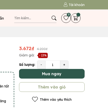
Tài khoản
0
ẫn
3.672₫
4.200₫
Giảm giá:
- 13%
Số lượng:
-
+
Mua ngay
ên tất
Thêm vào giỏ
Thêm vào yêu thích
hàng