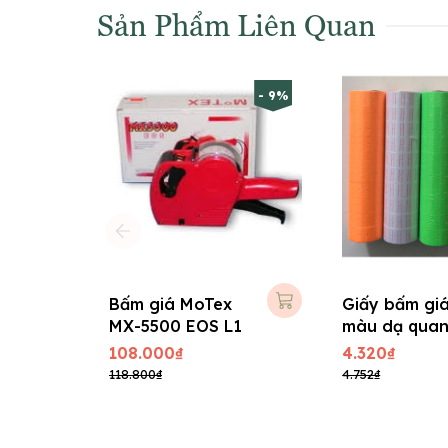
Sản Phẩm Liên Quan
- 9%
Bấm giá MoTex
Giấy bấm gi
MX-5500 EOS L1
màu dạ qua
108.000₫
4.320₫
118.800₫
4.752₫