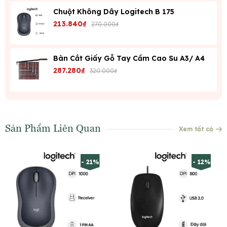
Chuột Không Dây Logitech B 175
213.840₫
270.000₫
Bàn Cắt Giấy Gỗ Tay Cầm Cao Su A3/ A4
287.280₫
320.000₫
Sản Phẩm Liên Quan
Xem tất cả
- 21%
- 12%