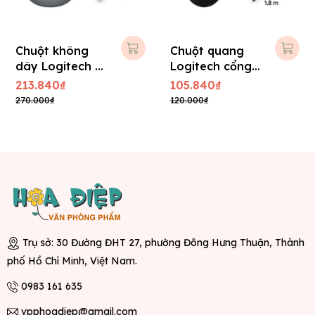
Chuột không
Chuột quang
dây Logitech B
Logitech cổng
175
USB, B100
213.840₫
105.840₫
270.000₫
120.000₫
Trụ sở: 30 Đường ĐHT 27, phường Đông Hưng Thuận, Thành
phố Hồ Chí Minh, Việt Nam.
0983 161 635
vpphoadiep@gmail.com