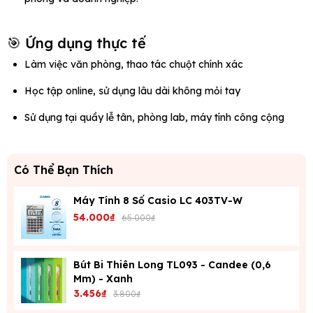
🎯 Ứng dụng thực tế
Làm việc văn phòng, thao tác chuột chính xác
Học tập online, sử dụng lâu dài không mỏi tay
Sử dụng tại quầy lễ tân, phòng lab, máy tính công cộng
Có Thể Bạn Thích
Máy Tính 8 Số Casio LC 403TV-W
54.000₫
65.000₫
Bút Bi Thiên Long TL093 - Candee (0,6
Mm) - Xanh
3.456₫
3.800₫