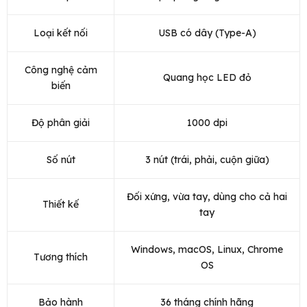
Loại kết nối
USB có dây (Type-A)
Công nghệ cảm
Quang học LED đỏ
biến
Độ phân giải
1000 dpi
Số nút
3 nút (trái, phải, cuộn giữa)
Đối xứng, vừa tay, dùng cho cả hai
Thiết kế
tay
Windows, macOS, Linux, Chrome
Tương thích
OS
Bảo hành
36 tháng chính hãng