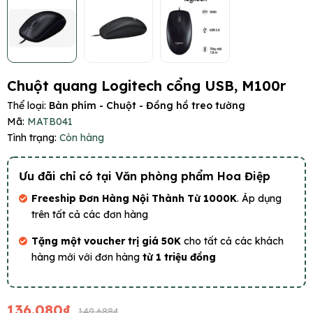
Chuột quang Logitech cổng USB, M100r
Thể loại:
Bàn phím - Chuột - Đồng hồ treo tường
Mã:
MATB041
Tình trạng:
Còn hàng
Ưu đãi chỉ có tại Văn phòng phẩm Hoa Điệp
Freeship Đơn Hàng Nội Thành Từ 1000K
. Áp dụng
trên tất cả các đơn hàng
Tặng một voucher trị giá 50K
cho tất cả các khách
hàng mới với đơn hàng
từ 1 triệu đồng
136.080₫
149.688₫