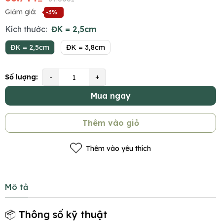
Giảm giá:
-3%
Kích thước:
ĐK = 2,5cm
ĐK = 2,5cm
ĐK = 3,8cm
Số lượng:
-
+
Mua ngay
Thêm vào giỏ
Thêm vào yêu thích
Mô tả
📦 Thông số kỹ thuật