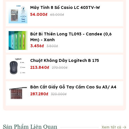
Máy Tính 8 Số Casio LC 403TV-W
54.000₫
65.000₫
Bút Bi Thiên Long TL093 - Candee (0,6
Mm) - Xanh
3.456₫
3.800₫
Chuột Không Dây Logitech B 175
213.840₫
270.000₫
Bàn Cắt Giấy Gỗ Tay Cầm Cao Su A3/ A4
287.280₫
320.000₫
Sản Phẩm Liên Quan
Xem tất cả