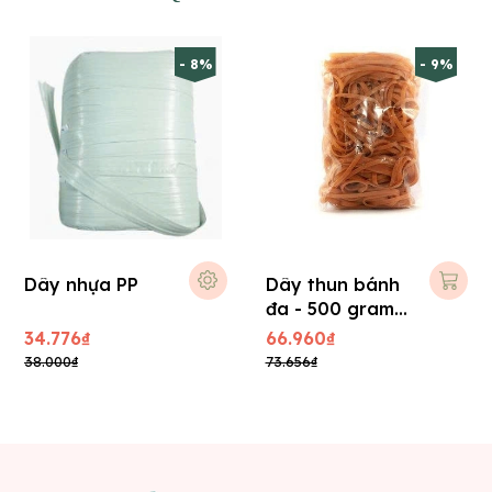
- 8%
- 9%
Dây nhựa PP
Dây thun bánh
đa - 500 gram
(ĐK = 7cm)
34.776₫
66.960₫
38.000₫
73.656₫