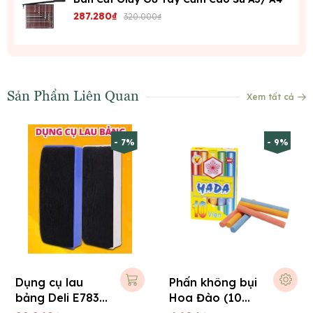
287.280₫
320.000₫
Sản Phẩm Liên Quan
Xem tất cả
- 7%
- 9%
Dụng cụ lau
Phấn không bụi
bảng Deli E7837
Hoa Đào (10
có từ tính
viên/ hộp)