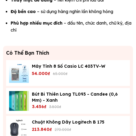
Thay mực dễ dàng
– tiết kiệm chi phí lâu dài
Độ bền cao
– sử dụng hàng nghìn lần không hỏng
Phù hợp nhiều mục đích
– dấu tên, chức danh, chữ ký, địa
chỉ
Có Thể Bạn Thích
Máy Tính 8 Số Casio LC 403TV-W
54.000₫
65.000₫
Bút Bi Thiên Long TL093 - Candee (0,6
Mm) - Xanh
3.456₫
3.800₫
Chuột Không Dây Logitech B 175
213.840₫
270.000₫