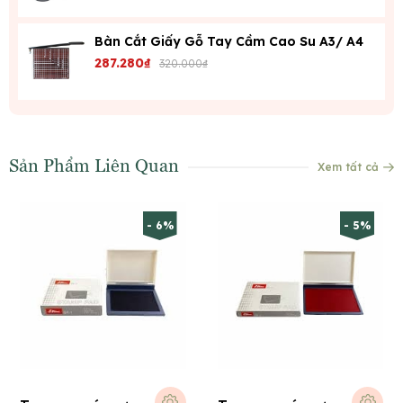
Bàn Cắt Giấy Gỗ Tay Cầm Cao Su A3/ A4
287.280₫
320.000₫
Sản Phẩm Liên Quan
Xem tất cả
- 6%
- 5%