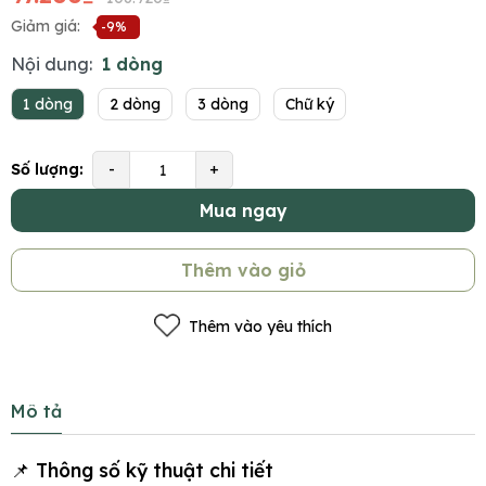
Giảm giá:
-9%
Nội dung:
1 dòng
1 dòng
2 dòng
3 dòng
Chữ ký
Số lượng:
-
+
Mua ngay
Thêm vào giỏ
Thêm vào yêu thích
Mô tả
📌 Thông số kỹ thuật chi tiết