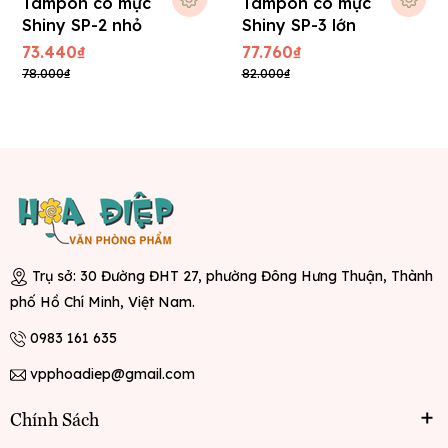
Tampon có mực
Tampon có mực
Shiny SP-2 nhỏ
Shiny SP-3 lớn
73.440₫
77.760₫
78.000₫
82.000₫
Trụ sở: 30 Đường ĐHT 27, phường Đông Hưng Thuận, Thành
phố Hồ Chí Minh, Việt Nam.
0983 161 635
vpphoadiep@gmail.com
Chính Sách