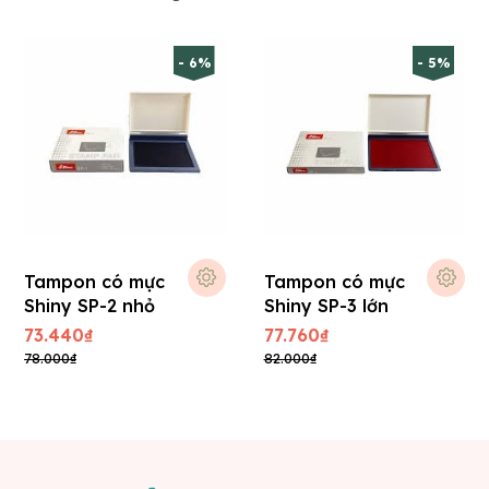
- 6%
- 5%
Tampon có mực
Tampon có mực
Shiny SP-2 nhỏ
Shiny SP-3 lớn
73.440₫
77.760₫
78.000₫
82.000₫