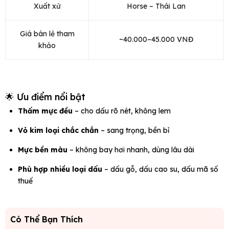
Xuất xứ
Horse – Thái Lan
Giá bán lẻ tham
~40.000–45.000 VNĐ
khảo
🌟 Ưu điểm nổi bật
Thấm mực đều
– cho dấu rõ nét, không lem
Vỏ kim loại chắc chắn
– sang trọng, bền bỉ
Mực bền màu
– không bay hơi nhanh, dùng lâu dài
Phù hợp nhiều loại dấu
– dấu gỗ, dấu cao su, dấu mã số
thuế
Có Thể Bạn Thích