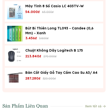
Máy Tính 8 Số Casio LC 403TV-W
54.000₫
65.000₫
Bút Bi Thiên Long TL093 - Candee (0,6
Mm) - Xanh
3.456₫
3.800₫
Chuột Không Dây Logitech B 175
213.840₫
270.000₫
Bàn Cắt Giấy Gỗ Tay Cầm Cao Su A3/ A4
287.280₫
320.000₫
Sản Phẩm Liên Quan
Xem tất cả