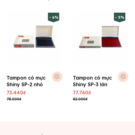
- 6%
- 5%
Tampon có mực
Tampon có mực
Shiny SP-2 nhỏ
Shiny SP-3 lớn
73.440₫
77.760₫
78.000₫
82.000₫