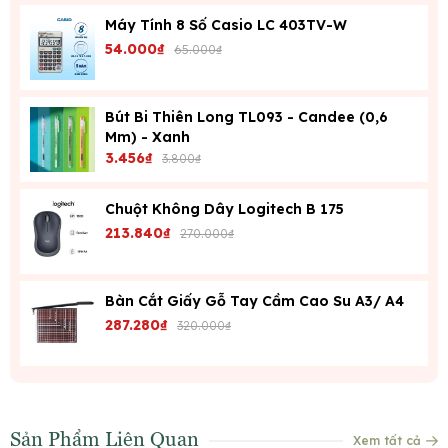
Máy Tính 8 Số Casio LC 403TV-W
54.000₫
65.000₫
Bút Bi Thiên Long TL093 - Candee (0,6
Mm) - Xanh
3.456₫
3.800₫
Chuột Không Dây Logitech B 175
213.840₫
270.000₫
Bàn Cắt Giấy Gỗ Tay Cầm Cao Su A3/ A4
287.280₫
320.000₫
Sản Phẩm Liên Quan
Xem tất cả