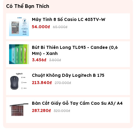
Có Thể Bạn Thích
Máy Tính 8 Số Casio LC 403TV-W
54.000₫
65.000₫
Bút Bi Thiên Long TL093 - Candee (0,6
Mm) - Xanh
3.456₫
3.800₫
Chuột Không Dây Logitech B 175
213.840₫
270.000₫
Bàn Cắt Giấy Gỗ Tay Cầm Cao Su A3/ A4
287.280₫
320.000₫