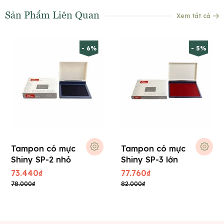
Sản Phẩm Liên Quan
Xem tất cả
- 6%
- 5%
Tampon có mực
Tampon có mực
Shiny SP-2 nhỏ
Shiny SP-3 lớn
73.440₫
77.760₫
78.000₫
82.000₫