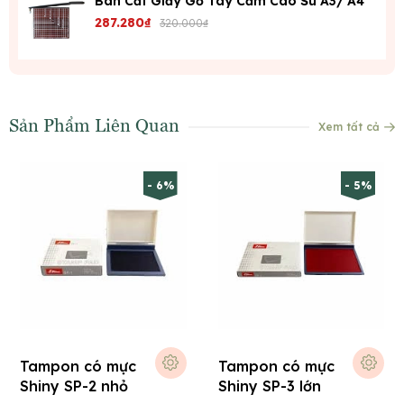
Bàn Cắt Giấy Gỗ Tay Cầm Cao Su A3/ A4
287.280₫
320.000₫
Sản Phẩm Liên Quan
Xem tất cả
- 6%
- 5%
Tampon có mực
Tampon có mực
Shiny SP-2 nhỏ
Shiny SP-3 lớn