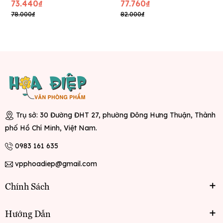
73.440₫
77.760₫
78.000₫
82.000₫
Trụ sở: 30 Đường ĐHT 27, phường Đông Hưng Thuận, Thành
phố Hồ Chí Minh, Việt Nam.
0983 161 635
vpphoadiep@gmail.com
Chính Sách
Hướng Dẫn