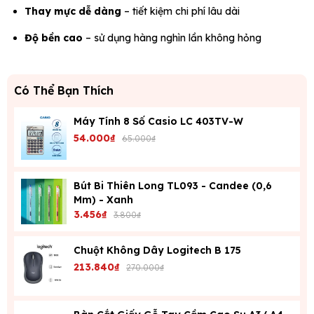
Thay mực dễ dàng
– tiết kiệm chi phí lâu dài
Độ bền cao
– sử dụng hàng nghìn lần không hỏng
Có Thể Bạn Thích
Máy Tính 8 Số Casio LC 403TV-W
54.000₫
65.000₫
Bút Bi Thiên Long TL093 - Candee (0,6
Mm) - Xanh
3.456₫
3.800₫
Chuột Không Dây Logitech B 175
213.840₫
270.000₫