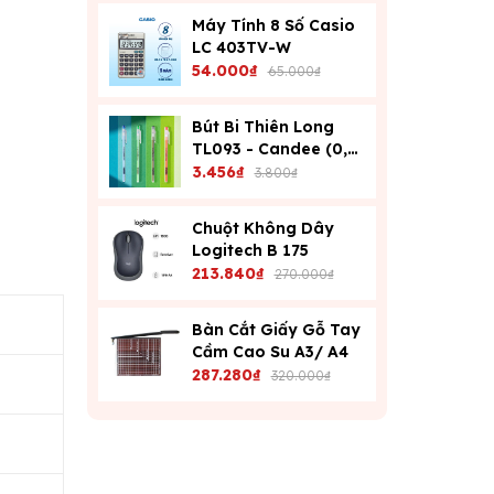
Máy Tính 8 Số Casio
LC 403TV-W
54.000₫
65.000₫
Bút Bi Thiên Long
TL093 - Candee (0,6
Mm) - Xanh
3.456₫
3.800₫
Chuột Không Dây
Logitech B 175
213.840₫
270.000₫
Bàn Cắt Giấy Gỗ Tay
Cầm Cao Su A3/ A4
287.280₫
320.000₫