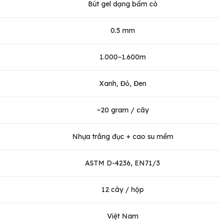
Bút gel dạng bấm cò
0.5 mm
1.000–1.600m
Xanh, Đỏ, Đen
~20 gram / cây
Nhựa trắng đục + cao su mềm
ASTM D-4236, EN71/3
12 cây / hộp
Việt Nam