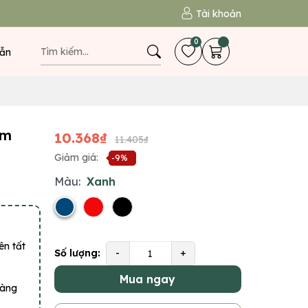
Tài khoản
0
ẫn
mm
10.368₫
11.405₫
Giảm giá:
-9%
Màu:
Xanh
ên tất
Số lượng:
-
+
Mua ngay
hàng