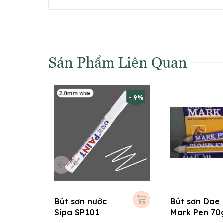
Sản Phẩm Liên Quan
- 9%
Bút sơn nước
Bút sơn Dae 
Sipa SP101
Mark Pen 70
Vàng