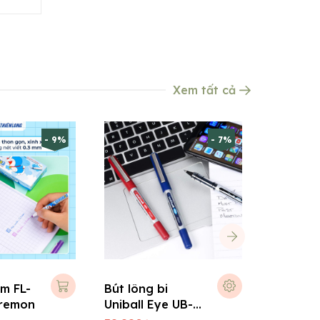
Xem tất cả
- 9%
- 7%
im FL-
Bút lông bi
Bút Gel
remon
Uniball Eye UB-
BL60 1.
150 Nhật