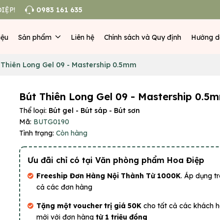
IỆP!
0983 161 635
iệu
Sản phẩm
Liên hệ
Chính sách và Quy định
Hướng d
 Thiên Long Gel 09 - Mastership 0.5mm
Bút Thiên Long Gel 09 - Mastership 0.5
Thể loại:
Bút gel - Bút sáp - Bút sơn
Mã:
BUTG0190
Tình trạng:
Còn hàng
Ưu đãi chỉ có tại Văn phòng phẩm Hoa Điệp
Freeship Đơn Hàng Nội Thành Từ 1000K
. Áp dụng tr
cả các đơn hàng
Tặng một voucher trị giá 50K
cho tất cả các khách 
mới với đơn hàng
từ 1 triệu đồng