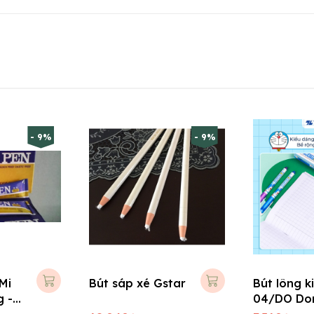
- 9%
- 9%
Mi
Bút sáp xé Gstar
Bút lông k
g -
04/DO Do