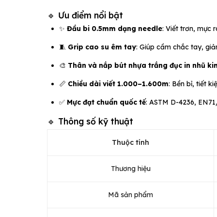
🔹 Ưu điểm nổi bật
✨
Đầu bi 0.5mm dạng needle
: Viết trơn, mực 
🧵
Grip cao su êm tay
: Giúp cầm chắc tay, giảm
🎨
Thân và nắp bút nhựa trắng đục in nhũ ki
📏
Chiều dài viết 1.000–1.600m
: Bền bỉ, tiết k
✅
Mực đạt chuẩn quốc tế
: ASTM D-4236, EN71/3
🔹 Thông số kỹ thuật
Thuộc tính
Thương hiệu
Mã sản phẩm