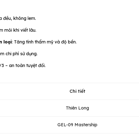
ra đều, không lem.
 mỏi khi viết lâu.
m loại
: Tăng tính thẩm mỹ và độ bền.
iệm chi phí sử dụng.
 – an toàn tuyệt đối.
Chi tiết
Thiên Long
GEL-09 Mastership