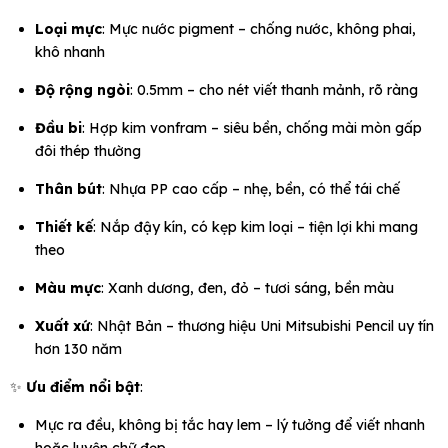
Loại mực
: Mực nước pigment – chống nước, không phai,
khô nhanh
Độ rộng ngòi
: 0.5mm – cho nét viết thanh mảnh, rõ ràng
Đầu bi
: Hợp kim vonfram – siêu bền, chống mài mòn gấp
đôi thép thường
Thân bút
: Nhựa PP cao cấp – nhẹ, bền, có thể tái chế
Thiết kế
: Nắp đậy kín, có kẹp kim loại – tiện lợi khi mang
theo
Màu mực
: Xanh dương, đen, đỏ – tươi sáng, bền màu
Xuất xứ
: Nhật Bản – thương hiệu Uni Mitsubishi Pencil uy tín
hơn 130 năm
✨
Ưu điểm nổi bật
:
Mực ra đều, không bị tắc hay lem – lý tưởng để viết nhanh