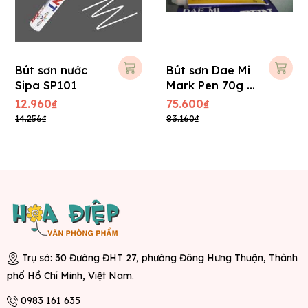
Bút sơn nước
Bút sơn Dae Mi
Sipa SP101
Mark Pen 70g -
Vàng
12.960₫
75.600₫
14.256₫
83.160₫
Trụ sở: 30 Đường ĐHT 27, phường Đông Hưng Thuận, Thành
phố Hồ Chí Minh, Việt Nam.
0983 161 635