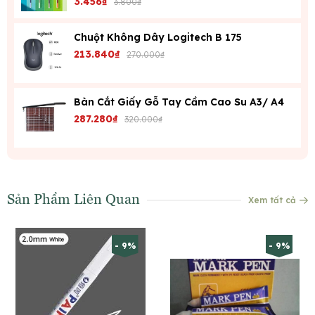
3.456₫
3.800₫
Chuột Không Dây Logitech B 175
213.840₫
270.000₫
Bàn Cắt Giấy Gỗ Tay Cầm Cao Su A3/ A4
287.280₫
320.000₫
Sản Phẩm Liên Quan
Xem tất cả
- 9%
- 9%