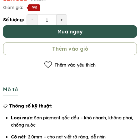
Giảm giá:
- 9%
Số lượng:
-
+
Mua ngay
Thêm vào giỏ
Thêm vào yêu thích
Mô tả
📋
Thông số kỹ thuật
:
Loại mực
: Sơn pigment gốc dầu – khô nhanh, không phai,
chống nước
Cỡ nét
: 2.0mm – cho nét viết rõ ràng, dễ nhìn