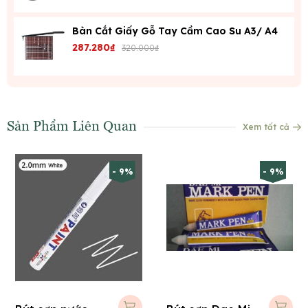
Bàn Cắt Giấy Gỗ Tay Cầm Cao Su A3/ A4
287.280₫
320.000₫
Sản Phẩm Liên Quan
Xem tất cả
- 9%
- 9%