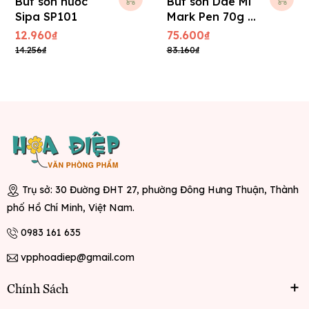
Bút sơn nước
Bút sơn Dae Mi
Sipa SP101
Mark Pen 70g -
Vàng
12.960₫
75.600₫
14.256₫
83.160₫
Trụ sở: 30 Đường ĐHT 27, phường Đông Hưng Thuận, Thành
phố Hồ Chí Minh, Việt Nam.
0983 161 635
vpphoadiep@gmail.com
Chính Sách