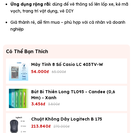
Ứng dụng rộng rãi
: dùng để vẽ thông số lên lốp xe, kẻ mã
vạch, trang trí vật dụng, vẽ DIY
Giá thành rẻ, dễ tìm mua – phù hợp với cá nhân và doanh
nghiệp
Có Thể Bạn Thích
Máy Tính 8 Số Casio LC 403TV-W
54.000₫
65.000₫
Bút Bi Thiên Long TL093 - Candee (0,6
Mm) - Xanh
3.456₫
3.800₫
Chuột Không Dây Logitech B 175
213.840₫
270.000₫