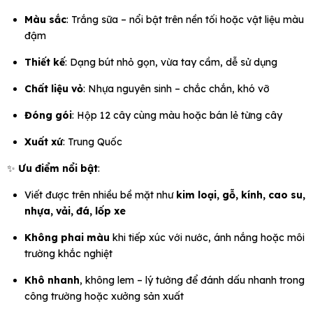
Màu sắc
: Trắng sữa – nổi bật trên nền tối hoặc vật liệu màu
đậm
Thiết kế
: Dạng bút nhỏ gọn, vừa tay cầm, dễ sử dụng
Chất liệu vỏ
: Nhựa nguyên sinh – chắc chắn, khó vỡ
Đóng gói
: Hộp 12 cây cùng màu hoặc bán lẻ từng cây
Xuất xứ
: Trung Quốc
✨
Ưu điểm nổi bật
:
Viết được trên nhiều bề mặt như
kim loại, gỗ, kính, cao su,
nhựa, vải, đá, lốp xe
Không phai màu
khi tiếp xúc với nước, ánh nắng hoặc môi
trường khắc nghiệt
Khô nhanh
, không lem – lý tưởng để đánh dấu nhanh trong
công trường hoặc xưởng sản xuất